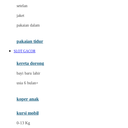
Dae Organics
setelan
Docare
jaket
Doona
pakaian dalam
Down To Earth
Drew
pakaian tidur
Dr. Brown's
SLOT GACOR
E
kereta dorong
ELC
bayi baru lahir
Ergobaby
usia 6 bulan+
Expert Care
koper anak
Ezyroller
kursi mobil
F
0-13 Kg
Felt So Sweet