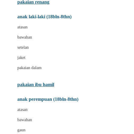
pakaian renang
Bumkins
anak laki-laki (18bln-8thn)
C
atasan
Cetaphil
bawahan
Chicco
setelan
Childlife
jaket
Clevamama
pakaian dalam
Cocolatte
Cottonseeds
pakaian ibu hamil
Cozy N Safe
anak perempuan (18bln-8thn)
Crane
atasan
Cybex
bawahan
D
gaun