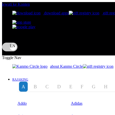
lewati ke Konten
download apps
gift reg
download app from:
Bahasa
ID
Toggle Nav
about Kanmo Circle
RAJAKING
A
B
C
D
E
F
G
H
Addo
Adidas