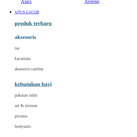
Asics
Aveeno
SITUS GACOR
produk terbaru
aksesoris
tas
kacamata
aksesoris rambut
kebutuhan bayi
pakaian tidur
set & terusan
piyama
bodysuits