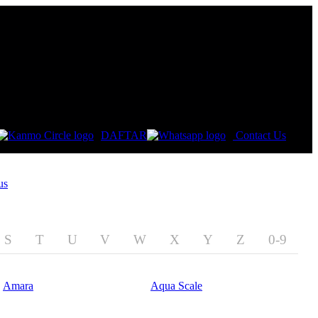
DAFTAR
Contact Us
us
S
T
U
V
W
X
Y
Z
0-9
Amara
Aqua Scale