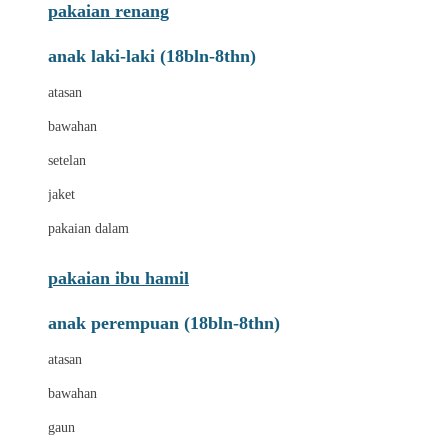
pakaian renang
anak laki-laki (18bln-8thn)
atasan
bawahan
setelan
jaket
pakaian dalam
pakaian ibu hamil
anak perempuan (18bln-8thn)
atasan
bawahan
gaun