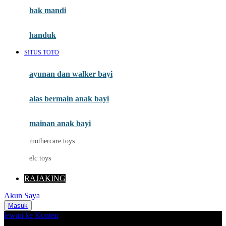
Moby
bak mandi
Momami
handuk
Mothercare
SITUS TOTO
Mustela
ayunan dan walker bayi
My Buddy Tag
My K
alas bermain anak bayi
N
mainan anak bayi
Naif
mothercare toys
Nike
elc toys
Nordic Natural
RAJAKING
Nuby
Akun Saya
Nuna
Masuk
lewati ke Konten
O