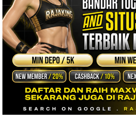
Twistshake
TY Toys
U
V
Veja
Vitaflow
Vtech
W
Waterland
Wellness
X