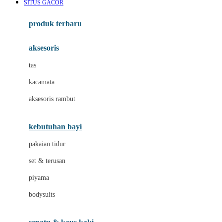
SITUS GACOR
Azetabio
produk terbaru
B
aksesoris
Baabaasheepz
tas
Babiators
kacamata
Baby Dove
aksesoris rambut
Baby Jogger
Baby Rovega
kebutuhan bayi
Babybee
pakaian tidur
Banana Boat
set & terusan
Banz
piyama
Barbie
bodysuits
Beaba
Beauty Barn