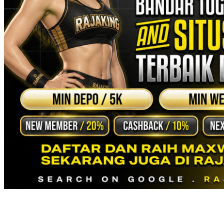
Twistshake
TY Toys
U
V
Veja
Vitaflow
Vtech
W
Waterland
Wellness
X