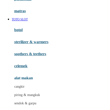
Happy Tummy
Hauck
matras
Havaianas
TOTO SLOT
Hegen
botol
Hot Wheels
sterilizer & warmers
Hybrid
soothers & teethers
I
Inlacta DHA
celemek
Interlac
alat makan
Ivenet
cangkir
J
piring & mangkuk
Jack N Jill
sendok & garpu
Joie