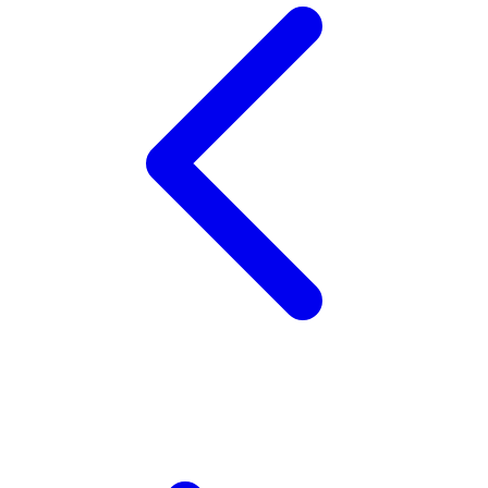
Xootz
Y
Yamatoya
Z
Zaxy
Zoggs
0-9
4Moms
59S