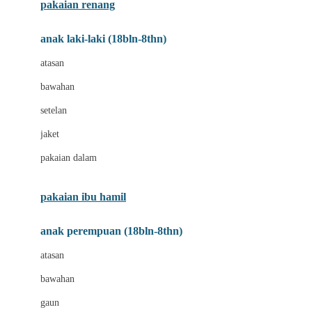
pakaian renang
Bumkins
anak laki-laki (18bln-8thn)
C
atasan
Cetaphil
bawahan
Chicco
setelan
Childlife
jaket
Clevamama
pakaian dalam
Cocolatte
Cottonseeds
pakaian ibu hamil
Cozy N Safe
anak perempuan (18bln-8thn)
Crane
atasan
Cybex
bawahan
D
gaun