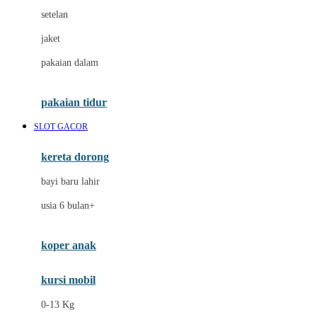
Dae Organics
setelan
Docare
jaket
Doona
pakaian dalam
Down To Earth
Drew
pakaian tidur
Dr. Brown's
SLOT GACOR
E
kereta dorong
ELC
bayi baru lahir
Ergobaby
usia 6 bulan+
Expert Care
koper anak
Ezyroller
kursi mobil
F
0-13 Kg
Felt So Sweet