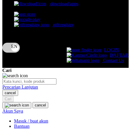
download apps
download app from:
Oh Ma Grain
Okiedog
gift registry
P
Bahasa
ID
Peachy
LOGIN
Phil & Ted's
DAFTAR
Contact Us
Philips Avent
Cari
Pigeon
Playgro
Pencarian Lanjutan
cancel
Poled Global
Cari
Ponycycle
cancel
Akun Saya
Puma
Masuk / buat akun
Pureats
Bantuan