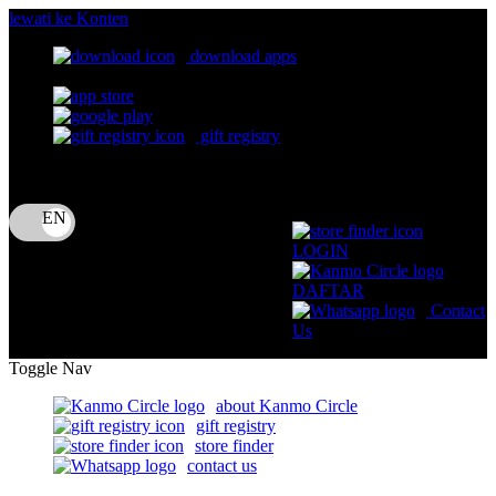
lewati ke Konten
download apps
download app from:
gift registry
Bahasa
ID
LOGIN
DAFTAR
Contact
Us
Toggle Nav
about Kanmo Circle
gift registry
store finder
contact us