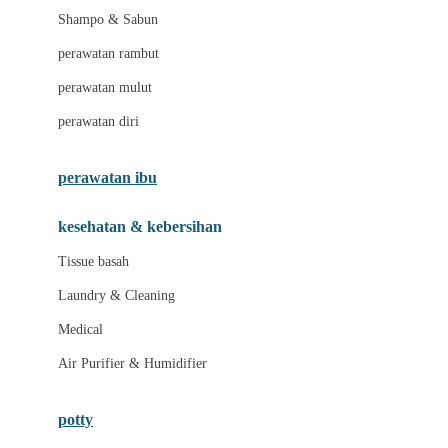
London Taxi
Shampo & Sabun
Love To Dream
perawatan rambut
perawatan mulut
M
perawatan diri
Magformers
Mama's Choice
perawatan ibu
Mamas&Papas
kesehatan & kebersihan
Mamaway
Tissue basah
Maxi Cosi
Laundry & Cleaning
Megabloks
Medical
Micro
Air Purifier & Humidifier
MiDeer
Mimi & Lula
potty
Mini Monkey