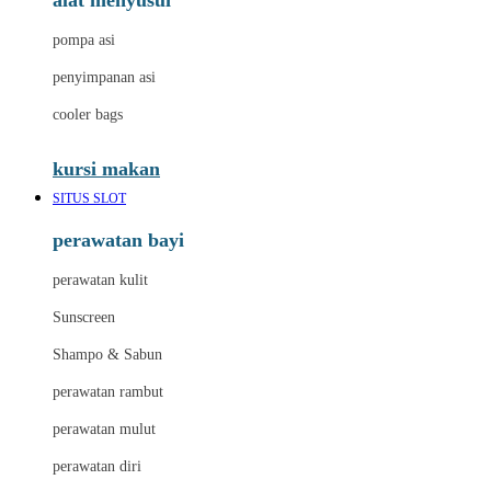
alat menyusui
pompa asi
penyimpanan asi
cooler bags
kursi makan
SITUS SLOT
perawatan bayi
perawatan kulit
Sunscreen
Shampo & Sabun
perawatan rambut
perawatan mulut
perawatan diri