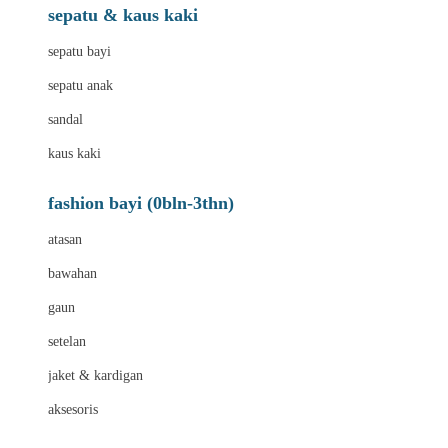
sepatu & kaus kaki
sepatu bayi
sepatu anak
sandal
kaus kaki
fashion bayi (0bln-3thn)
atasan
bawahan
gaun
setelan
jaket & kardigan
aksesoris