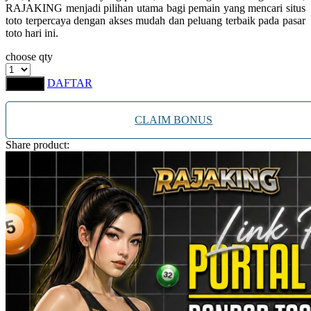
Squishmallows
RAJAKING menjadi pilihan utama bagi pemain yang mencari situs
toto terpercaya dengan akses mudah dan peluang terbaik pada pasar
Starbooks
toto hari ini.
Stick-O
choose qty
Stokke
DAFTAR
LOGIN
Sudocrem
CLAIM BONUS
Sumimo
Share product:
Sunnylife
Sun-Staches
Swimava
T
Tommee Tippee
Trunki
Tutti Bambini