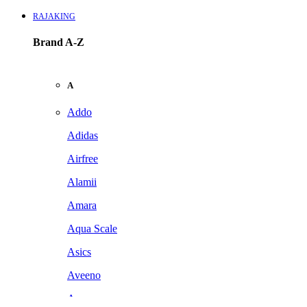
RAJAKING
Brand A-Z
A
Addo
Adidas
Airfree
Alamii
Amara
Aqua Scale
Asics
Aveeno
Awan