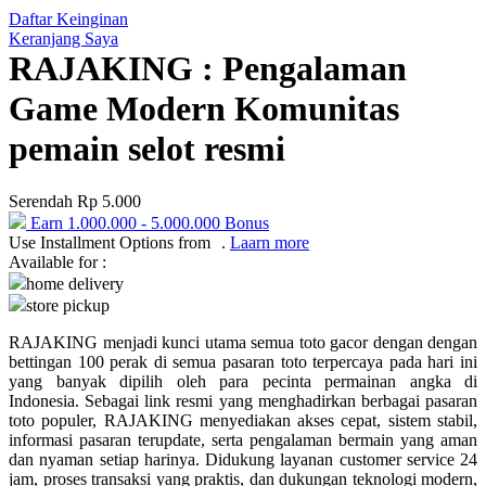
Daftar Keinginan
Q
Keranjang Saya
RAJAKING : Pengalaman
QV Baby
Game Modern Komunitas
R
pemain selot resmi
Real Shades
Red Castle
Serendah
Rp 5.000
Ribbon Madness
Earn
1.000.000
-
5.000.000
Bonus
Use Installment Options from
.
Laarn more
Available for :
S
home delivery
store pickup
Sebamed
RAJAKING menjadi kunci utama semua toto gacor dengan dengan
Silver Cross
bettingan 100 perak di semua pasaran toto terpercaya pada hari ini
yang banyak dipilih oleh para pecinta permainan angka di
Simply Idea
Indonesia. Sebagai link resmi yang menghadirkan berbagai pasaran
toto populer, RAJAKING menyediakan akses cepat, sistem stabil,
Skip Hop
informasi pasaran terupdate, serta pengalaman bermain yang aman
Spectra
dan nyaman setiap harinya. Didukung layanan customer service 24
jam, proses transaksi yang praktis, dan dukungan teknologi modern,