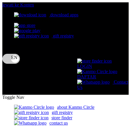
lewati ke Konten
download apps
download app from:
gift registry
Bahasa
ID
LOGIN
DAFTAR
Contact
Us
Toggle Nav
about Kanmo Circle
gift registry
store finder
contact us