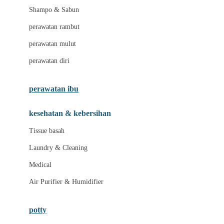
London Taxi
Shampo & Sabun
Love To Dream
perawatan rambut
perawatan mulut
M
perawatan diri
Magformers
Mama's Choice
perawatan ibu
Mamas&Papas
kesehatan & kebersihan
Mamaway
Tissue basah
Maxi Cosi
Laundry & Cleaning
Megabloks
Medical
Micro
Air Purifier & Humidifier
MiDeer
Mimi & Lula
potty
Mini Monkey