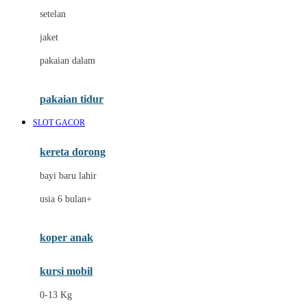
Dae Organics
setelan
Docare
jaket
Doona
pakaian dalam
Down To Earth
Drew
pakaian tidur
Dr. Brown's
SLOT GACOR
E
kereta dorong
ELC
bayi baru lahir
Ergobaby
usia 6 bulan+
Expert Care
koper anak
Ezyroller
kursi mobil
F
0-13 Kg
Felt So Sweet