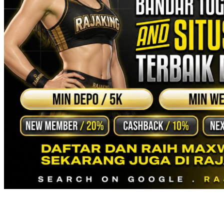
Twistshake
TY Toys
U
V
Veja
Vitaflow
Vtech
W
Waterland
Wellness
X