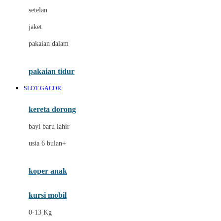
Dae Organics
setelan
Docare
jaket
Doona
pakaian dalam
Down To Earth
Drew
pakaian tidur
Dr. Brown's
SLOT GACOR
E
kereta dorong
ELC
bayi baru lahir
Ergobaby
usia 6 bulan+
Expert Care
koper anak
Ezyroller
kursi mobil
F
0-13 Kg
Felt So Sweet