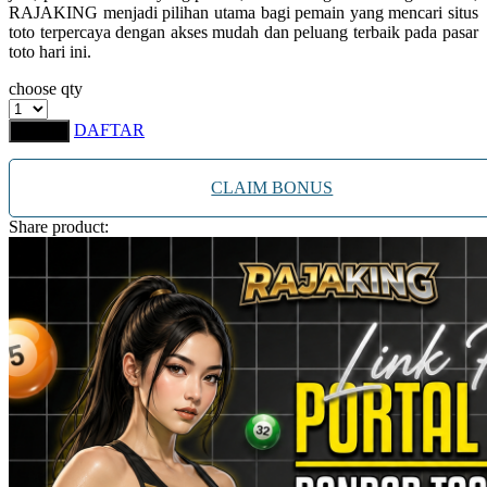
Squishmallows
RAJAKING menjadi pilihan utama bagi pemain yang mencari situs
toto terpercaya dengan akses mudah dan peluang terbaik pada pasar
Starbooks
toto hari ini.
Stick-O
choose qty
Stokke
DAFTAR
LOGIN
Sudocrem
CLAIM BONUS
Sumimo
Share product:
Sunnylife
Sun-Staches
Swimava
T
Tommee Tippee
Trunki
Tutti Bambini