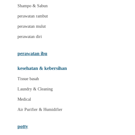
London Taxi
Shampo & Sabun
Love To Dream
perawatan rambut
perawatan mulut
M
perawatan diri
Magformers
Mama's Choice
perawatan ibu
Mamas&Papas
kesehatan & kebersihan
Mamaway
Tissue basah
Maxi Cosi
Laundry & Cleaning
Megabloks
Medical
Micro
Air Purifier & Humidifier
MiDeer
Mimi & Lula
potty
Mini Monkey