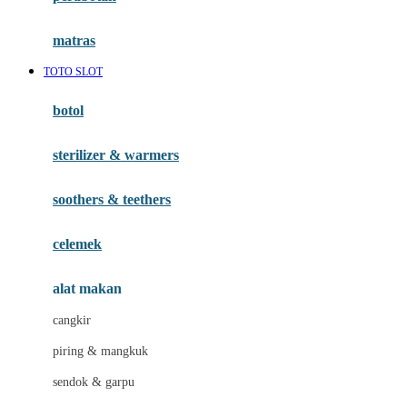
Happy Tummy
Hauck
matras
Havaianas
TOTO SLOT
Hegen
botol
Hot Wheels
sterilizer & warmers
Hybrid
soothers & teethers
I
Inlacta DHA
celemek
Interlac
alat makan
Ivenet
cangkir
J
piring & mangkuk
Jack N Jill
sendok & garpu
Joie