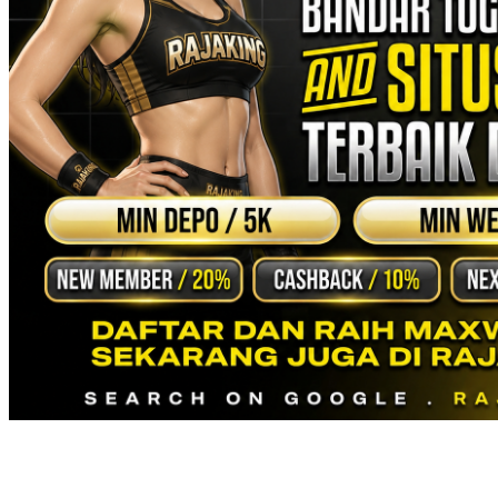
Twistshake
TY Toys
U
V
Veja
Vitaflow
Vtech
W
Waterland
Wellness
X