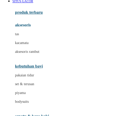
SITUS GACOR
Azetabio
produk terbaru
B
aksesoris
Baabaasheepz
tas
Babiators
kacamata
Baby Dove
aksesoris rambut
Baby Jogger
Baby Rovega
kebutuhan bayi
Babybee
pakaian tidur
Banana Boat
set & terusan
Banz
piyama
Barbie
bodysuits
Beaba
Beauty Barn