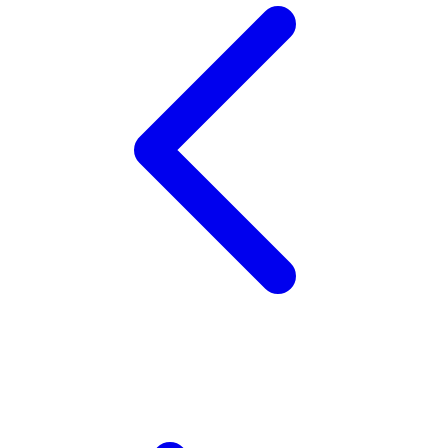
Xootz
Y
Yamatoya
Z
Zaxy
Zoggs
0-9
4Moms
59S