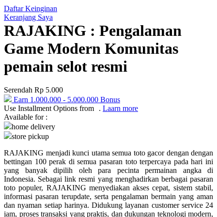
Daftar Keinginan
Q
Keranjang Saya
RAJAKING : Pengalaman
QV Baby
Game Modern Komunitas
R
pemain selot resmi
Real Shades
Red Castle
Serendah
Rp 5.000
Ribbon Madness
Earn
1.000.000
-
5.000.000
Bonus
Use Installment Options from
.
Laarn more
Available for :
S
home delivery
store pickup
Sebamed
RAJAKING menjadi kunci utama semua toto gacor dengan dengan
Silver Cross
bettingan 100 perak di semua pasaran toto terpercaya pada hari ini
yang banyak dipilih oleh para pecinta permainan angka di
Simply Idea
Indonesia. Sebagai link resmi yang menghadirkan berbagai pasaran
toto populer, RAJAKING menyediakan akses cepat, sistem stabil,
Skip Hop
informasi pasaran terupdate, serta pengalaman bermain yang aman
Spectra
dan nyaman setiap harinya. Didukung layanan customer service 24
jam, proses transaksi yang praktis, dan dukungan teknologi modern,