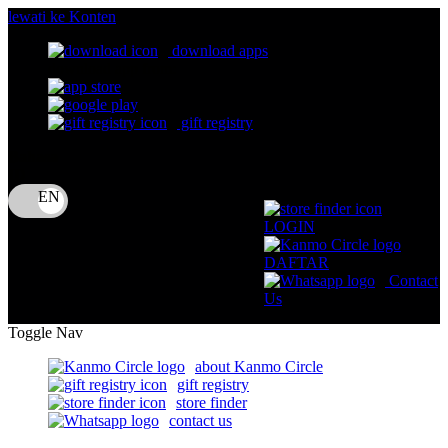
lewati ke Konten
download apps
download app from:
gift registry
Bahasa
ID
LOGIN
DAFTAR
Contact
Us
Toggle Nav
about Kanmo Circle
gift registry
store finder
contact us