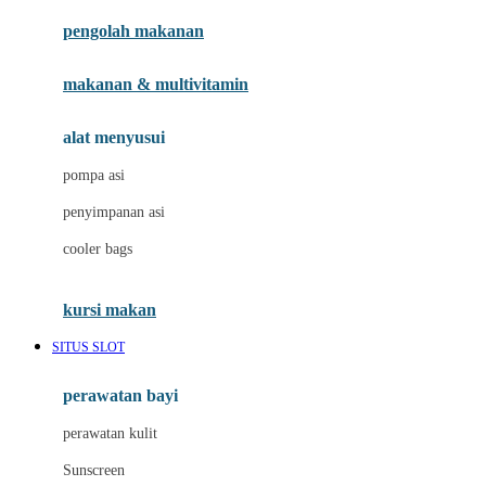
pengolah makanan
Joolz
Jujube
makanan & multivitamin
K
alat menyusui
Kiddycuts
pompa asi
Kumon
penyimpanan asi
L
cooler bags
Leapfrog
kursi makan
Leclerc
SITUS SLOT
Lee Vierra
Lillebaby
perawatan bayi
Little Bird Told Me
perawatan kulit
Little Miss Janis
Sunscreen