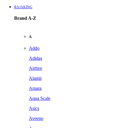
RAJAKING
Brand A-Z
A
Addo
Adidas
Airfree
Alamii
Amara
Aqua Scale
Asics
Aveeno
Awan