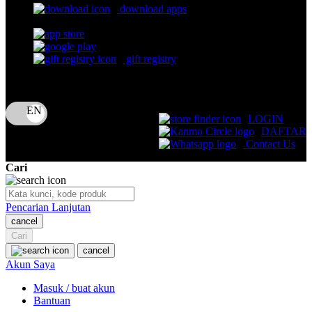
download apps
download app from:
Oh Ma Grain
Okiedog
gift registry
P
Bahasa
ID
Peachy
LOGIN
Phil & Ted's
DAFTAR
Contact Us
Philips Avent
Cari
Pigeon
Playgro
Pencarian Lanjutan
cancel
Poled Global
Cari
Ponycycle
cancel
Akun Saya
Puma
Masuk / buat akun
Pureats
Bantuan