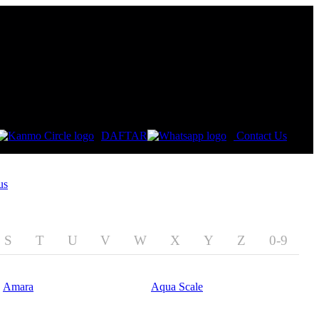
DAFTAR
Contact Us
us
S
T
U
V
W
X
Y
Z
0-9
Amara
Aqua Scale