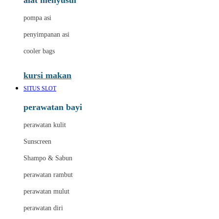
alat menyusui
pompa asi
penyimpanan asi
cooler bags
kursi makan
SITUS SLOT
perawatan bayi
perawatan kulit
Sunscreen
Shampo & Sabun
perawatan rambut
perawatan mulut
perawatan diri