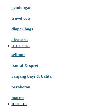
gendongan
travel cots
diaper bags
aksesoris
SLOT ONLINE
selimut
bantal & sprei
ranjang bayi & balita
perabotan
matras
TOTO SLOT