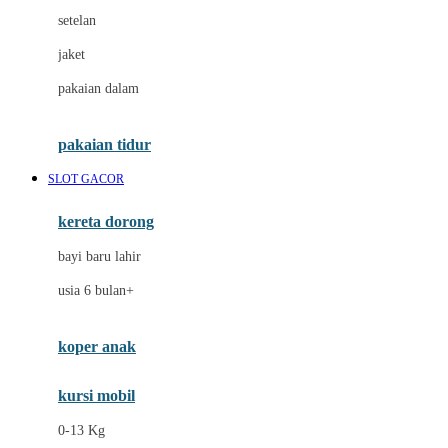
Dae Organics
setelan
Docare
jaket
Doona
pakaian dalam
Down To Earth
Drew
pakaian tidur
Dr. Brown's
SLOT GACOR
E
kereta dorong
ELC
bayi baru lahir
Ergobaby
usia 6 bulan+
Expert Care
koper anak
Ezyroller
kursi mobil
F
0-13 Kg
Felt So Sweet