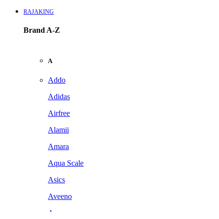
RAJAKING
Brand A-Z
A
Addo
Adidas
Airfree
Alamii
Amara
Aqua Scale
Asics
Aveeno
Awan