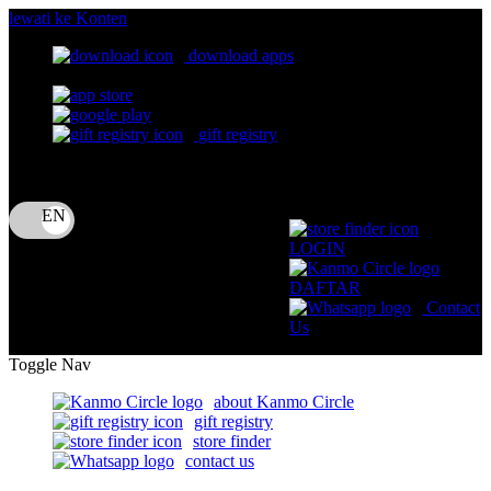
lewati ke Konten
download apps
download app from:
gift registry
Bahasa
ID
LOGIN
DAFTAR
Contact
Us
Toggle Nav
about Kanmo Circle
gift registry
store finder
contact us