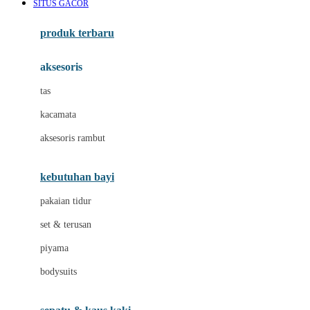
SITUS GACOR
Azetabio
produk terbaru
B
aksesoris
Baabaasheepz
tas
Babiators
kacamata
Baby Dove
aksesoris rambut
Baby Jogger
Baby Rovega
kebutuhan bayi
Babybee
pakaian tidur
Banana Boat
set & terusan
Banz
piyama
Barbie
bodysuits
Beaba
Beauty Barn