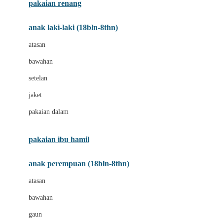
pakaian renang
Bumkins
anak laki-laki (18bln-8thn)
C
atasan
Cetaphil
bawahan
Chicco
setelan
Childlife
jaket
Clevamama
pakaian dalam
Cocolatte
Cottonseeds
pakaian ibu hamil
Cozy N Safe
anak perempuan (18bln-8thn)
Crane
atasan
Cybex
bawahan
D
gaun