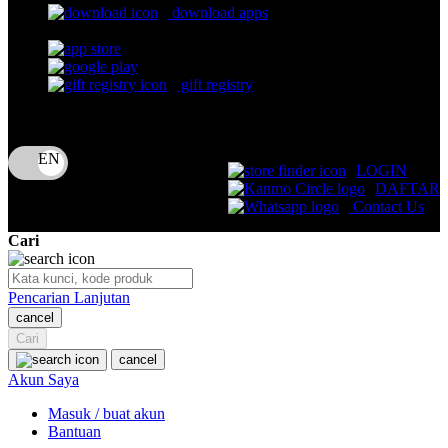
download apps
download app from:
Oh Ma Grain
Okiedog
gift registry
P
Bahasa
ID
Peachy
LOGIN
Phil & Ted's
DAFTAR
Contact Us
Philips Avent
Cari
Pigeon
Playgro
Pencarian Lanjutan
cancel
Poled Global
Cari
Ponycycle
cancel
Akun Saya
Puma
Masuk / buat akun
Pureats
Bantuan