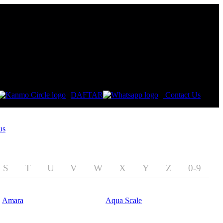
DAFTAR
Contact Us
us
S
T
U
V
W
X
Y
Z
0-9
Amara
Aqua Scale