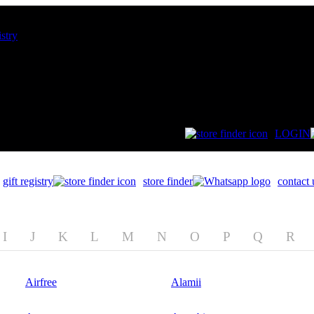
istry
LOGIN
gift registry
store finder
contact 
I
J
K
L
M
N
O
P
Q
R
Airfree
Alamii