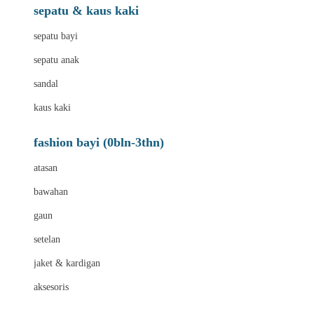
sepatu & kaus kaki
sepatu bayi
sepatu anak
sandal
kaus kaki
fashion bayi (0bln-3thn)
atasan
bawahan
gaun
setelan
jaket & kardigan
aksesoris