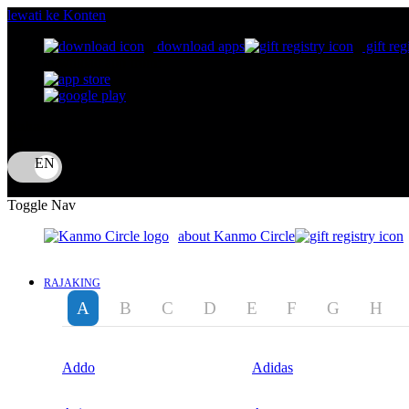
lewati ke Konten
download apps
gift reg
download app from:
Bahasa
ID
Toggle Nav
about Kanmo Circle
RAJAKING
A
B
C
D
E
F
G
H
Addo
Adidas