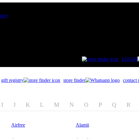
istry
LOGIN
gift registry
store finder
contact 
I
J
K
L
M
N
O
P
Q
R
Airfree
Alamii