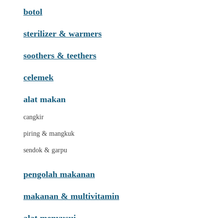
botol
sterilizer & warmers
soothers & teethers
celemek
alat makan
cangkir
piring & mangkuk
sendok & garpu
pengolah makanan
makanan & multivitamin