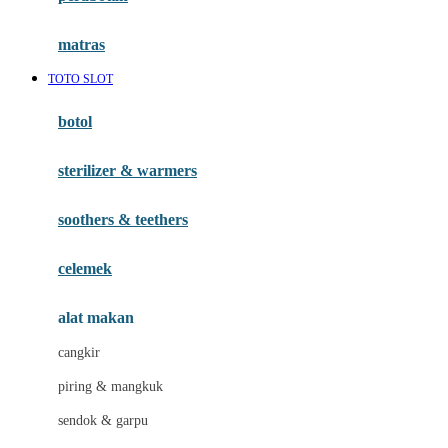
Happy Tummy
Hauck
matras
Havaianas
TOTO SLOT
Hegen
botol
Hot Wheels
sterilizer & warmers
Hybrid
soothers & teethers
I
Inlacta DHA
celemek
Interlac
alat makan
Ivenet
cangkir
J
piring & mangkuk
Jack N Jill
sendok & garpu
Joie