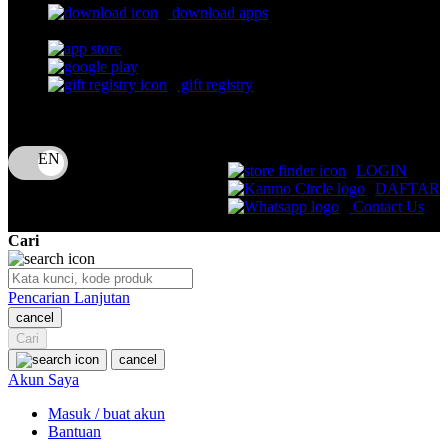
download apps
download app from:
Oh Ma Grain
Okiedog
gift registry
P
Bahasa
ID
Peachy
LOGIN
Phil & Ted's
DAFTAR
Contact Us
Philips Avent
Cari
Pigeon
Playgro
Pencarian Lanjutan
cancel
Poled Global
Cari
Ponycycle
cancel
Akun Saya
Puma
Masuk / buat akun
Pureats
Bantuan