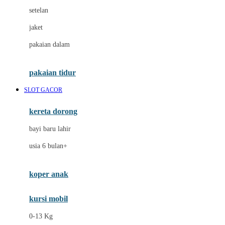
Dae Organics
setelan
Docare
jaket
Doona
pakaian dalam
Down To Earth
Drew
pakaian tidur
Dr. Brown's
SLOT GACOR
E
kereta dorong
ELC
bayi baru lahir
Ergobaby
usia 6 bulan+
Expert Care
koper anak
Ezyroller
kursi mobil
F
0-13 Kg
Felt So Sweet