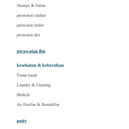
London Taxi
Shampo & Sabun
Love To Dream
perawatan rambut
perawatan mulut
M
perawatan diri
Magformers
Mama's Choice
perawatan ibu
Mamas&Papas
kesehatan & kebersihan
Mamaway
Tissue basah
Maxi Cosi
Laundry & Cleaning
Megabloks
Medical
Micro
Air Purifier & Humidifier
MiDeer
Mimi & Lula
potty
Mini Monkey