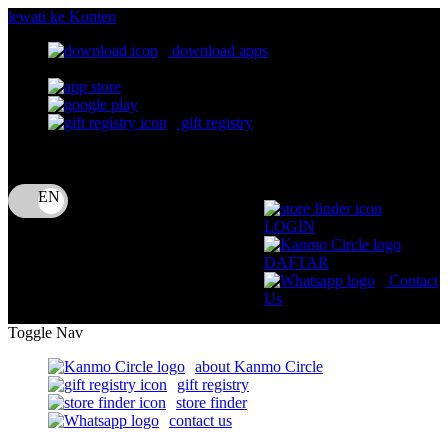
lewati ke Konten
download apps
download app from:
gift registry
Bahasa
ID
LOGIN
DAFTAR
Contact
Us
Toggle Nav
about Kanmo Circle
gift registry
store finder
contact us