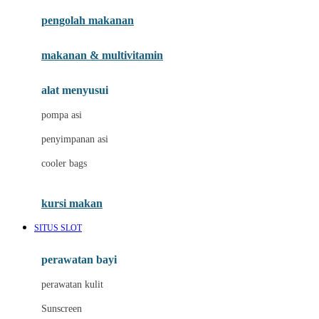
pengolah makanan
Joolz
Jujube
makanan & multivitamin
K
alat menyusui
Kiddycuts
pompa asi
Kumon
penyimpanan asi
L
cooler bags
Leapfrog
kursi makan
Leclerc
SITUS SLOT
Lee Vierra
Lillebaby
perawatan bayi
Little Bird Told Me
perawatan kulit
Little Miss Janis
Sunscreen