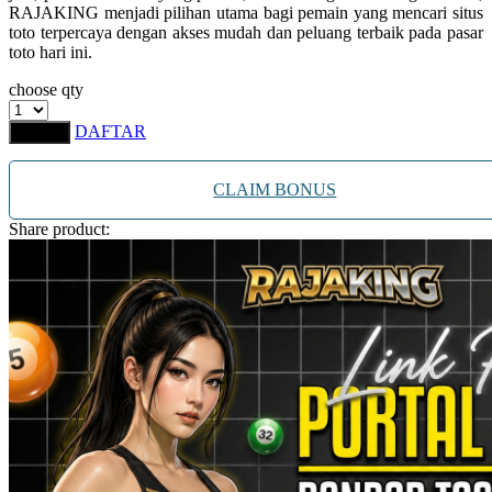
Squishmallows
RAJAKING menjadi pilihan utama bagi pemain yang mencari situs
toto terpercaya dengan akses mudah dan peluang terbaik pada pasar
Starbooks
toto hari ini.
Stick-O
choose qty
Stokke
DAFTAR
LOGIN
Sudocrem
CLAIM BONUS
Sumimo
Share product:
Sunnylife
Sun-Staches
Swimava
T
Tommee Tippee
Trunki
Tutti Bambini