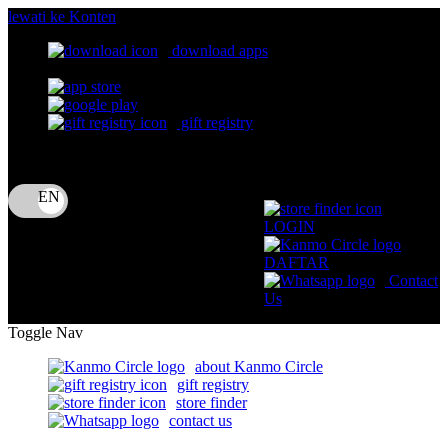
lewati ke Konten
download apps
download app from:
gift registry
Bahasa
ID
LOGIN
DAFTAR
Contact
Us
Toggle Nav
about Kanmo Circle
gift registry
store finder
contact us