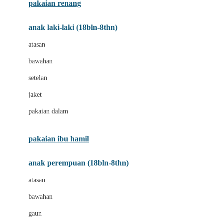
pakaian renang
Bumkins
anak laki-laki (18bln-8thn)
C
atasan
Cetaphil
bawahan
Chicco
setelan
Childlife
jaket
Clevamama
pakaian dalam
Cocolatte
Cottonseeds
pakaian ibu hamil
Cozy N Safe
anak perempuan (18bln-8thn)
Crane
atasan
Cybex
bawahan
D
gaun