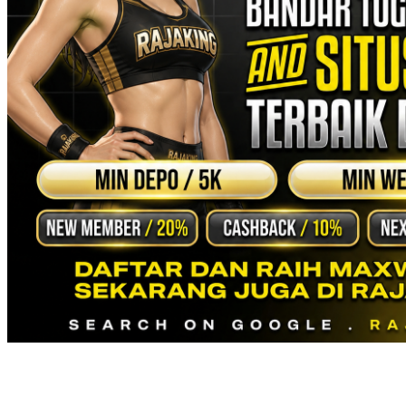
Twistshake
TY Toys
U
V
Veja
Vitaflow
Vtech
W
Waterland
Wellness
X