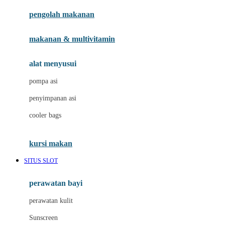
pengolah makanan
Joolz
Jujube
makanan & multivitamin
K
alat menyusui
Kiddycuts
pompa asi
Kumon
penyimpanan asi
L
cooler bags
Leapfrog
kursi makan
Leclerc
SITUS SLOT
Lee Vierra
Lillebaby
perawatan bayi
Little Bird Told Me
perawatan kulit
Little Miss Janis
Sunscreen