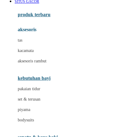
SITUS GACOR
Azetabio
produk terbaru
B
aksesoris
Baabaasheepz
tas
Babiators
kacamata
Baby Dove
aksesoris rambut
Baby Jogger
Baby Rovega
kebutuhan bayi
Babybee
pakaian tidur
Banana Boat
set & terusan
Banz
piyama
Barbie
bodysuits
Beaba
Beauty Barn