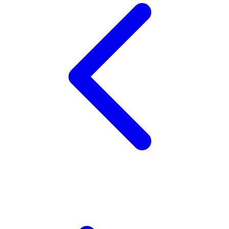
Xootz
Y
Yamatoya
Z
Zaxy
Zoggs
0-9
4Moms
59S