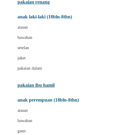
pakaian renang
Bumkins
anak laki-laki (18bln-8thn)
C
atasan
Cetaphil
bawahan
Chicco
setelan
Childlife
jaket
Clevamama
pakaian dalam
Cocolatte
Cottonseeds
pakaian ibu hamil
Cozy N Safe
anak perempuan (18bln-8thn)
Crane
atasan
Cybex
bawahan
D
gaun