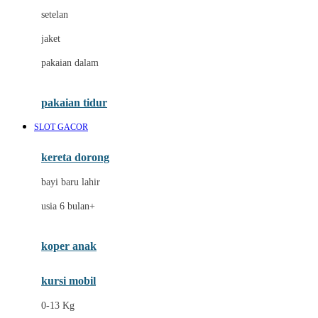
Dae Organics
setelan
Docare
jaket
Doona
pakaian dalam
Down To Earth
Drew
pakaian tidur
Dr. Brown's
SLOT GACOR
E
kereta dorong
ELC
bayi baru lahir
Ergobaby
usia 6 bulan+
Expert Care
koper anak
Ezyroller
kursi mobil
F
0-13 Kg
Felt So Sweet