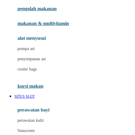
pengolah makanan
Joolz
Jujube
makanan & multivitamin
K
alat menyusui
Kiddycuts
pompa asi
Kumon
penyimpanan asi
L
cooler bags
Leapfrog
kursi makan
Leclerc
SITUS SLOT
Lee Vierra
Lillebaby
perawatan bayi
Little Bird Told Me
perawatan kulit
Little Miss Janis
Sunscreen