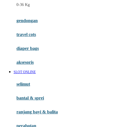
0-36 Kg
Fisher Price
Flipper
gendongan
Friends Of Sally
travel cots
G
diaper bags
Gb
Geko
aksesoris
Graco
SLOT ONLINE
Gund
selimut
H
bantal & sprei
Habbie
Haenim
ranjang bayi & balita
Happy Horse
perabotan