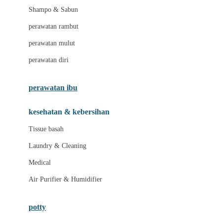
London Taxi
Shampo & Sabun
Love To Dream
perawatan rambut
perawatan mulut
M
perawatan diri
Magformers
Mama's Choice
perawatan ibu
Mamas&Papas
kesehatan & kebersihan
Mamaway
Tissue basah
Maxi Cosi
Laundry & Cleaning
Megabloks
Medical
Micro
Air Purifier & Humidifier
MiDeer
Mimi & Lula
potty
Mini Monkey