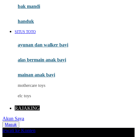
Moby
bak mandi
Momami
handuk
Mothercare
SITUS TOTO
Mustela
ayunan dan walker bayi
My Buddy Tag
My K
alas bermain anak bayi
N
mainan anak bayi
Naif
mothercare toys
Nike
elc toys
Nordic Natural
RAJAKING
Nuby
Akun Saya
Nuna
Masuk
lewati ke Konten
O