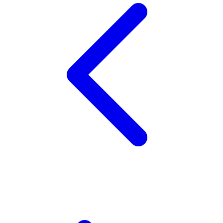
Xootz
Y
Yamatoya
Z
Zaxy
Zoggs
0-9
4Moms
59S