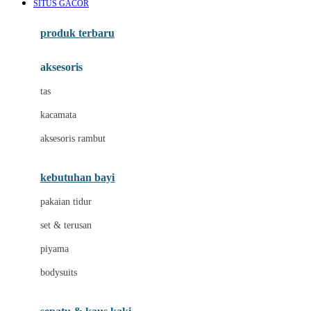
SITUS GACOR
Azetabio
produk terbaru
B
aksesoris
Baabaasheepz
tas
Babiators
kacamata
Baby Dove
aksesoris rambut
Baby Jogger
Baby Rovega
kebutuhan bayi
Babybee
pakaian tidur
Banana Boat
set & terusan
Banz
piyama
Barbie
bodysuits
Beaba
Beauty Barn