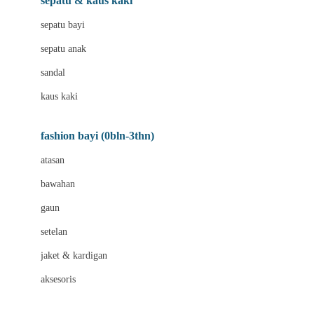
sepatu & kaus kaki
Bio Oil
sepatu bayi
Biolane
sepatu anak
Bite Fighters
sandal
Bizzi Growin
kaus kaki
Blackmores
fashion bayi (0bln-3thn)
Blooming Marvellous
atasan
Bonnels
bawahan
Bravado
gaun
Bruder
setelan
Brush Baby
jaket & kardigan
Buds Organics
aksesoris
Bugaboo
Buggygear