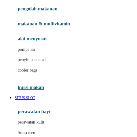
pengolah makanan
Joolz
Jujube
makanan & multivitamin
K
alat menyusui
Kiddycuts
pompa asi
Kumon
penyimpanan asi
L
cooler bags
Leapfrog
kursi makan
Leclerc
SITUS SLOT
Lee Vierra
Lillebaby
perawatan bayi
Little Bird Told Me
perawatan kulit
Little Miss Janis
Sunscreen