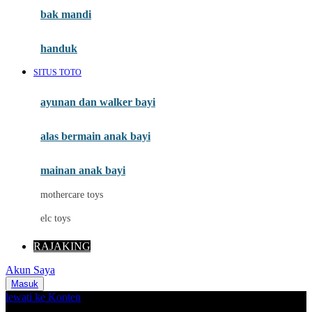
Moby
bak mandi
Momami
handuk
Mothercare
SITUS TOTO
Mustela
ayunan dan walker bayi
My Buddy Tag
My K
alas bermain anak bayi
N
mainan anak bayi
Naif
mothercare toys
Nike
elc toys
Nordic Natural
RAJAKING
Nuby
Akun Saya
Nuna
Masuk
lewati ke Konten
O