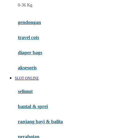
0-36 Kg
Fisher Price
Flipper
gendongan
Friends Of Sally
travel cots
G
diaper bags
Gb
Geko
aksesoris
Graco
SLOT ONLINE
Gund
selimut
H
bantal & sprei
Habbie
Haenim
ranjang bayi & balita
Happy Horse
perabotan