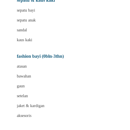
sepatu & kaus kaki
Bio Oil
sepatu bayi
Biolane
sepatu anak
Bite Fighters
sandal
Bizzi Growin
kaus kaki
Blackmores
fashion bayi (0bln-3thn)
Blooming Marvellous
atasan
Bonnels
bawahan
Bravado
gaun
Bruder
setelan
Brush Baby
jaket & kardigan
Buds Organics
aksesoris
Bugaboo
Buggygear