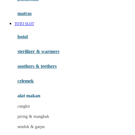
Happy Tummy
Hauck
matras
Havaianas
TOTO SLOT
Hegen
botol
Hot Wheels
sterilizer & warmers
Hybrid
soothers & teethers
I
Inlacta DHA
celemek
Interlac
alat makan
Ivenet
cangkir
J
piring & mangkuk
Jack N Jill
sendok & garpu
Joie