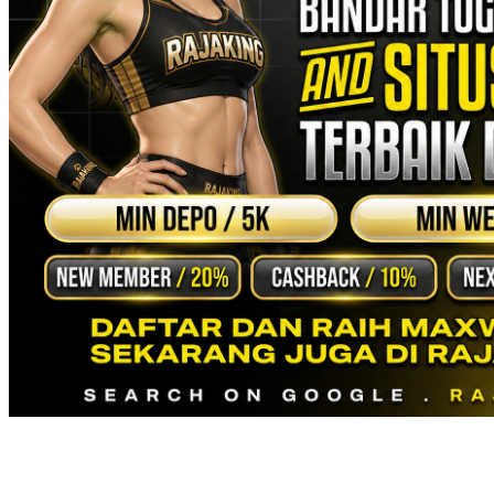
Twistshake
TY Toys
U
V
Veja
Vitaflow
Vtech
W
Waterland
Wellness
X