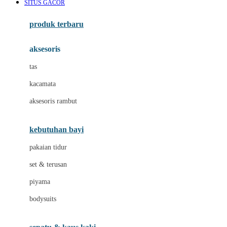
SITUS GACOR
Azetabio
produk terbaru
B
aksesoris
Baabaasheepz
tas
Babiators
kacamata
Baby Dove
aksesoris rambut
Baby Jogger
Baby Rovega
kebutuhan bayi
Babybee
pakaian tidur
Banana Boat
set & terusan
Banz
piyama
Barbie
bodysuits
Beaba
Beauty Barn