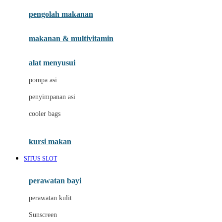
pengolah makanan
Joolz
Jujube
makanan & multivitamin
K
alat menyusui
Kiddycuts
pompa asi
Kumon
penyimpanan asi
L
cooler bags
Leapfrog
kursi makan
Leclerc
SITUS SLOT
Lee Vierra
Lillebaby
perawatan bayi
Little Bird Told Me
perawatan kulit
Little Miss Janis
Sunscreen