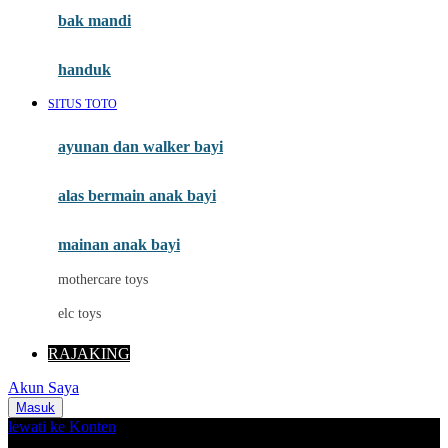
Moby
bak mandi
Momami
handuk
Mothercare
SITUS TOTO
Mustela
ayunan dan walker bayi
My Buddy Tag
My K
alas bermain anak bayi
N
mainan anak bayi
Naif
mothercare toys
Nike
elc toys
Nordic Natural
RAJAKING
Nuby
Akun Saya
Nuna
Masuk
lewati ke Konten
O