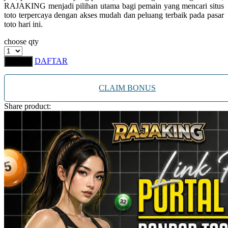
Squishmallows
RAJAKING menjadi pilihan utama bagi pemain yang mencari situs
toto terpercaya dengan akses mudah dan peluang terbaik pada pasar
Starbooks
toto hari ini.
Stick-O
choose qty
Stokke
DAFTAR
LOGIN
Sudocrem
CLAIM BONUS
Sumimo
Share product:
Sunnylife
Sun-Staches
Swimava
T
Tommee Tippee
Trunki
Tutti Bambini