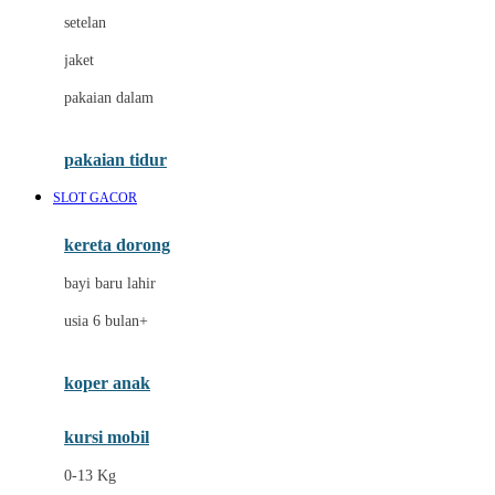
Dae Organics
setelan
Docare
jaket
Doona
pakaian dalam
Down To Earth
Drew
pakaian tidur
Dr. Brown's
SLOT GACOR
E
kereta dorong
ELC
bayi baru lahir
Ergobaby
usia 6 bulan+
Expert Care
koper anak
Ezyroller
kursi mobil
F
0-13 Kg
Felt So Sweet