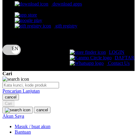
download apps
download app from:
Oh Ma Grain
Okiedog
gift registry
P
Bahasa
ID
Peachy
LOGIN
Phil & Ted's
DAFTAR
Contact Us
Philips Avent
Cari
Pigeon
Playgro
Pencarian Lanjutan
cancel
Poled Global
Cari
Ponycycle
cancel
Akun Saya
Puma
Masuk / buat akun
Pureats
Bantuan