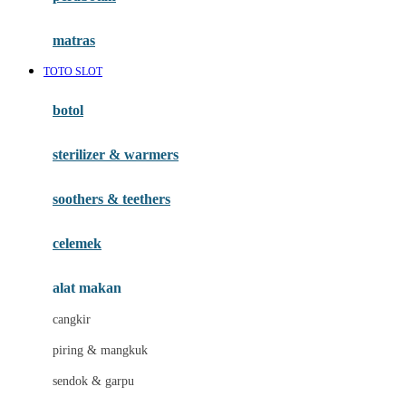
Happy Tummy
Hauck
matras
Havaianas
TOTO SLOT
Hegen
botol
Hot Wheels
sterilizer & warmers
Hybrid
soothers & teethers
I
Inlacta DHA
celemek
Interlac
alat makan
Ivenet
cangkir
J
piring & mangkuk
Jack N Jill
sendok & garpu
Joie