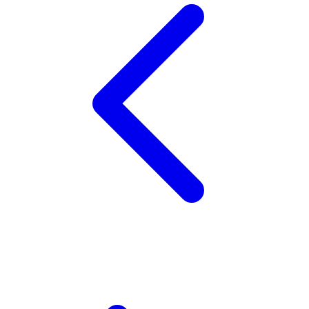
Xootz
Y
Yamatoya
Z
Zaxy
Zoggs
0-9
4Moms
59S