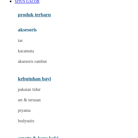
SITUS GACOR
Azetabio
produk terbaru
B
aksesoris
Baabaasheepz
tas
Babiators
kacamata
Baby Dove
aksesoris rambut
Baby Jogger
Baby Rovega
kebutuhan bayi
Babybee
pakaian tidur
Banana Boat
set & terusan
Banz
piyama
Barbie
bodysuits
Beaba
Beauty Barn