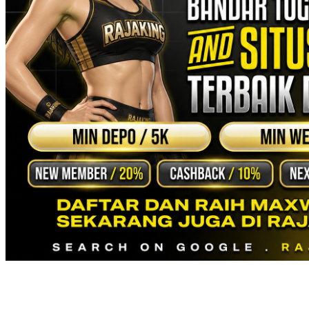
Twistshake
TY Toys
U
V
Veja
Vitaflow
Vtech
W
Waterland
Wellness
X