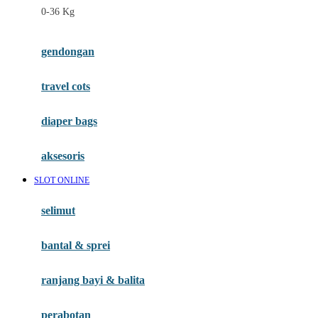
0-36 Kg
Fisher Price
Flipper
gendongan
Friends Of Sally
travel cots
G
diaper bags
Gb
Geko
aksesoris
Graco
SLOT ONLINE
Gund
selimut
H
bantal & sprei
Habbie
Haenim
ranjang bayi & balita
Happy Horse
perabotan