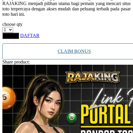
Squishmallows
RAJAKING menjadi pilihan utama bagi pemain yang mencari situs
toto terpercaya dengan akses mudah dan peluang terbaik pada pasar
Starbooks
toto hari ini.
Stick-O
choose qty
Stokke
DAFTAR
LOGIN
Sudocrem
CLAIM BONUS
Sumimo
Share product:
Sunnylife
Sun-Staches
Swimava
T
Tommee Tippee
Trunki
Tutti Bambini