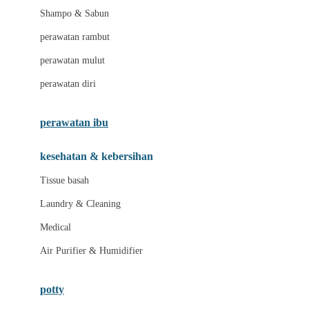
London Taxi
Shampo & Sabun
Love To Dream
perawatan rambut
perawatan mulut
M
perawatan diri
Magformers
Mama's Choice
perawatan ibu
Mamas&Papas
kesehatan & kebersihan
Mamaway
Tissue basah
Maxi Cosi
Laundry & Cleaning
Megabloks
Medical
Micro
Air Purifier & Humidifier
MiDeer
Mimi & Lula
potty
Mini Monkey