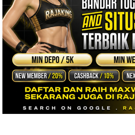
Twistshake
TY Toys
U
V
Veja
Vitaflow
Vtech
W
Waterland
Wellness
X