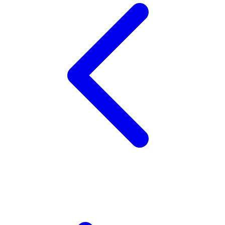
Xootz
Y
Yamatoya
Z
Zaxy
Zoggs
0-9
4Moms
59S