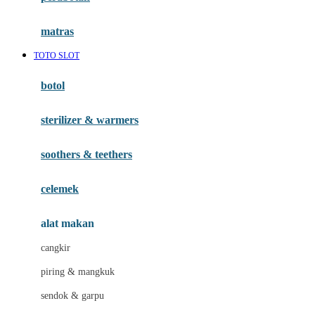
Happy Tummy
Hauck
matras
Havaianas
TOTO SLOT
Hegen
botol
Hot Wheels
sterilizer & warmers
Hybrid
soothers & teethers
I
Inlacta DHA
celemek
Interlac
alat makan
Ivenet
cangkir
J
piring & mangkuk
Jack N Jill
sendok & garpu
Joie