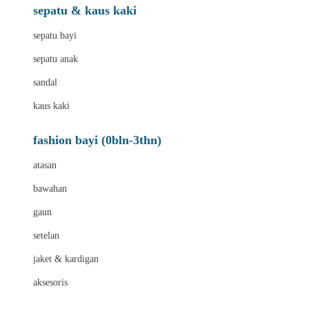
sepatu & kaus kaki
sepatu bayi
sepatu anak
sandal
kaus kaki
fashion bayi (0bln-3thn)
atasan
bawahan
gaun
setelan
jaket & kardigan
aksesoris