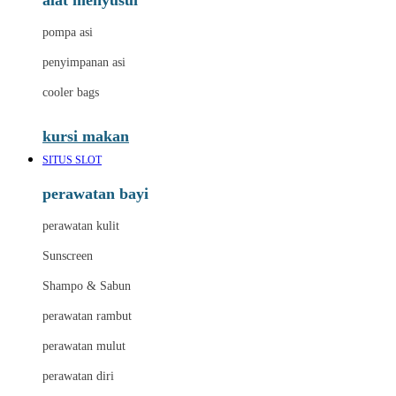
alat menyusui
pompa asi
penyimpanan asi
cooler bags
kursi makan
SITUS SLOT
perawatan bayi
perawatan kulit
Sunscreen
Shampo & Sabun
perawatan rambut
perawatan mulut
perawatan diri