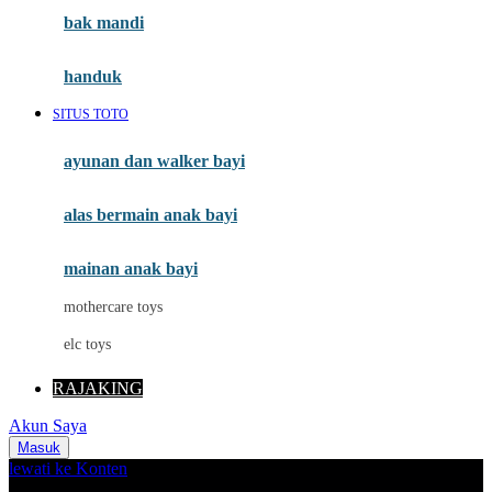
Moby
bak mandi
Momami
handuk
Mothercare
SITUS TOTO
Mustela
ayunan dan walker bayi
My Buddy Tag
My K
alas bermain anak bayi
N
mainan anak bayi
Naif
mothercare toys
Nike
elc toys
Nordic Natural
RAJAKING
Nuby
Akun Saya
Nuna
Masuk
lewati ke Konten
O