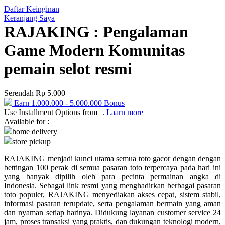
Daftar Keinginan
Q
Keranjang Saya
RAJAKING : Pengalaman
QV Baby
Game Modern Komunitas
R
pemain selot resmi
Real Shades
Red Castle
Serendah
Rp 5.000
Ribbon Madness
Earn
1.000.000
-
5.000.000
Bonus
Use Installment Options from
.
Laarn more
Available for :
S
home delivery
store pickup
Sebamed
RAJAKING menjadi kunci utama semua toto gacor dengan dengan
Silver Cross
bettingan 100 perak di semua pasaran toto terpercaya pada hari ini
yang banyak dipilih oleh para pecinta permainan angka di
Simply Idea
Indonesia. Sebagai link resmi yang menghadirkan berbagai pasaran
toto populer, RAJAKING menyediakan akses cepat, sistem stabil,
Skip Hop
informasi pasaran terupdate, serta pengalaman bermain yang aman
Spectra
dan nyaman setiap harinya. Didukung layanan customer service 24
jam, proses transaksi yang praktis, dan dukungan teknologi modern,