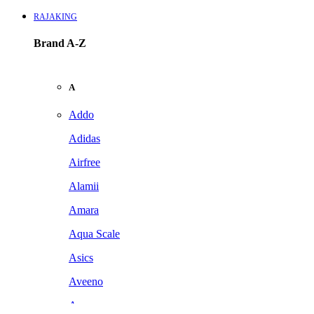
RAJAKING
Brand A-Z
A
Addo
Adidas
Airfree
Alamii
Amara
Aqua Scale
Asics
Aveeno
Awan