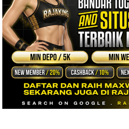
Twistshake
TY Toys
U
V
Veja
Vitaflow
Vtech
W
Waterland
Wellness
X