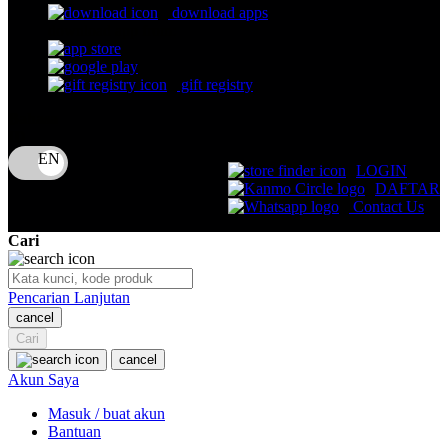
download apps
download app from:
Oh Ma Grain
Okiedog
gift registry
P
Bahasa
ID
Peachy
LOGIN
Phil & Ted's
DAFTAR
Contact Us
Philips Avent
Cari
Pigeon
Playgro
Pencarian Lanjutan
cancel
Poled Global
Cari
Ponycycle
cancel
Akun Saya
Puma
Masuk / buat akun
Pureats
Bantuan