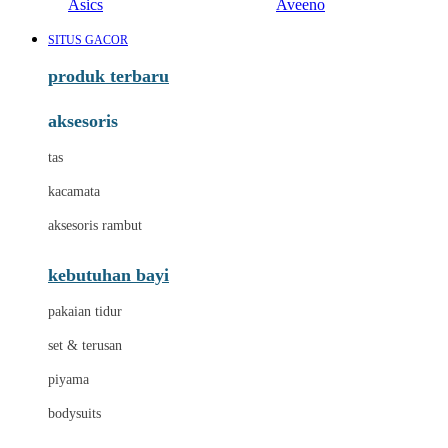
Asics
Aveeno
SITUS GACOR
produk terbaru
aksesoris
tas
kacamata
aksesoris rambut
kebutuhan bayi
pakaian tidur
set & terusan
piyama
bodysuits