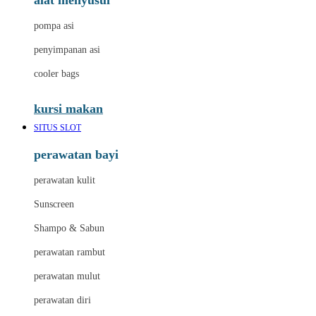
alat menyusui
pompa asi
penyimpanan asi
cooler bags
kursi makan
SITUS SLOT
perawatan bayi
perawatan kulit
Sunscreen
Shampo & Sabun
perawatan rambut
perawatan mulut
perawatan diri