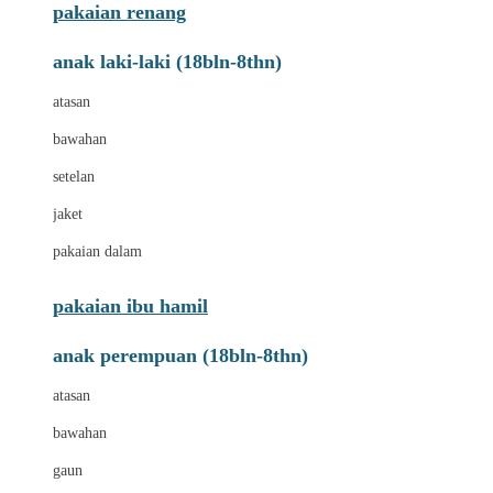
pakaian renang
anak laki-laki (18bln-8thn)
atasan
bawahan
setelan
jaket
pakaian dalam
pakaian ibu hamil
anak perempuan (18bln-8thn)
atasan
bawahan
gaun