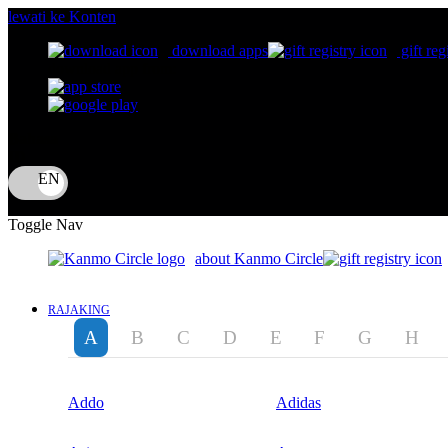
lewati ke Konten
download apps
gift reg
download app from:
Bahasa
ID
Toggle Nav
about Kanmo Circle
RAJAKING
A
B
C
D
E
F
G
H
Addo
Adidas