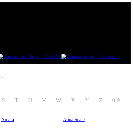
DAFTAR
Contact Us
us
S
T
U
V
W
X
Y
Z
0-9
Amara
Aqua Scale