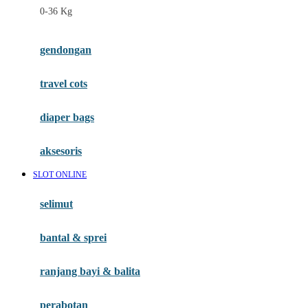
0-36 Kg
Fisher Price
Flipper
gendongan
Friends Of Sally
travel cots
G
diaper bags
Gb
Geko
aksesoris
Graco
SLOT ONLINE
Gund
selimut
H
bantal & sprei
Habbie
Haenim
ranjang bayi & balita
Happy Horse
perabotan