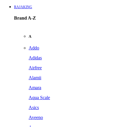
RAJAKING
Brand A-Z
A
Addo
Adidas
Airfree
Alamii
Amara
Aqua Scale
Asics
Aveeno
Awan