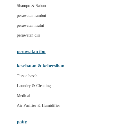
London Taxi
Shampo & Sabun
Love To Dream
perawatan rambut
perawatan mulut
M
perawatan diri
Magformers
Mama's Choice
perawatan ibu
Mamas&Papas
kesehatan & kebersihan
Mamaway
Tissue basah
Maxi Cosi
Laundry & Cleaning
Megabloks
Medical
Micro
Air Purifier & Humidifier
MiDeer
Mimi & Lula
potty
Mini Monkey