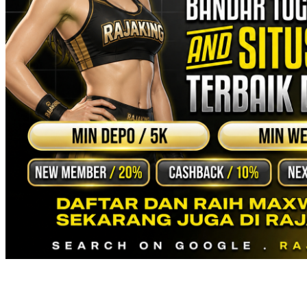
Twistshake
TY Toys
U
V
Veja
Vitaflow
Vtech
W
Waterland
Wellness
X