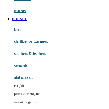
Happy Tummy
Hauck
matras
Havaianas
TOTO SLOT
Hegen
botol
Hot Wheels
sterilizer & warmers
Hybrid
soothers & teethers
I
Inlacta DHA
celemek
Interlac
alat makan
Ivenet
cangkir
J
piring & mangkuk
Jack N Jill
sendok & garpu
Joie