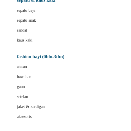
sepatu & kaus kaki
Bio Oil
sepatu bayi
Biolane
sepatu anak
Bite Fighters
sandal
Bizzi Growin
kaus kaki
Blackmores
fashion bayi (0bln-3thn)
Blooming Marvellous
atasan
Bonnels
bawahan
Bravado
gaun
Bruder
setelan
Brush Baby
jaket & kardigan
Buds Organics
aksesoris
Bugaboo
Buggygear