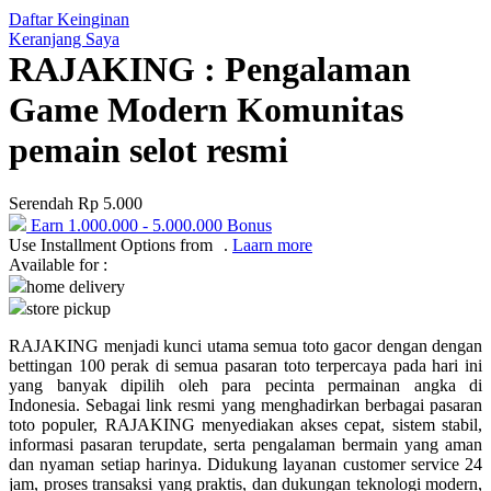
Daftar Keinginan
Q
Keranjang Saya
RAJAKING : Pengalaman
QV Baby
Game Modern Komunitas
R
pemain selot resmi
Real Shades
Red Castle
Serendah
Rp 5.000
Ribbon Madness
Earn
1.000.000
-
5.000.000
Bonus
Use Installment Options from
.
Laarn more
Available for :
S
home delivery
store pickup
Sebamed
RAJAKING menjadi kunci utama semua toto gacor dengan dengan
Silver Cross
bettingan 100 perak di semua pasaran toto terpercaya pada hari ini
yang banyak dipilih oleh para pecinta permainan angka di
Simply Idea
Indonesia. Sebagai link resmi yang menghadirkan berbagai pasaran
toto populer, RAJAKING menyediakan akses cepat, sistem stabil,
Skip Hop
informasi pasaran terupdate, serta pengalaman bermain yang aman
Spectra
dan nyaman setiap harinya. Didukung layanan customer service 24
jam, proses transaksi yang praktis, dan dukungan teknologi modern,