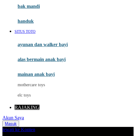
Moby
bak mandi
Momami
handuk
Mothercare
SITUS TOTO
Mustela
ayunan dan walker bayi
My Buddy Tag
My K
alas bermain anak bayi
N
mainan anak bayi
Naif
mothercare toys
Nike
elc toys
Nordic Natural
RAJAKING
Nuby
Akun Saya
Nuna
Masuk
lewati ke Konten
O