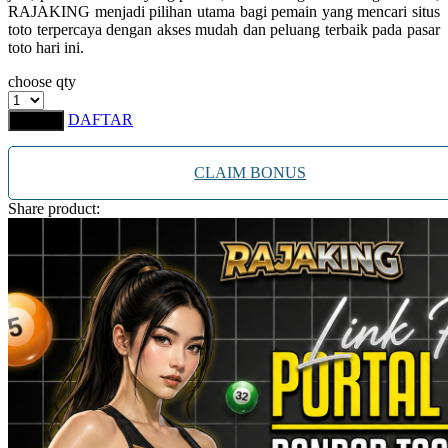
Squishmallows
RAJAKING menjadi pilihan utama bagi pemain yang mencari situs
toto terpercaya dengan akses mudah dan peluang terbaik pada pasar
Starbooks
toto hari ini.
Stick-O
choose qty
Stokke
DAFTAR
LOGIN
Sudocrem
CLAIM BONUS
Sumimo
Share product:
Sunnylife
Sun-Staches
Swimava
T
Tommee Tippee
Trunki
Tutti Bambini