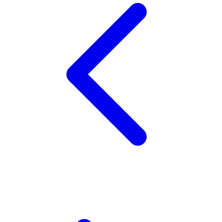
Xootz
Y
Yamatoya
Z
Zaxy
Zoggs
0-9
4Moms
59S