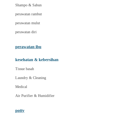
London Taxi
Shampo & Sabun
Love To Dream
perawatan rambut
perawatan mulut
M
perawatan diri
Magformers
Mama's Choice
perawatan ibu
Mamas&Papas
kesehatan & kebersihan
Mamaway
Tissue basah
Maxi Cosi
Laundry & Cleaning
Megabloks
Medical
Micro
Air Purifier & Humidifier
MiDeer
Mimi & Lula
potty
Mini Monkey