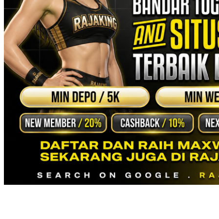
Twistshake
TY Toys
U
V
Veja
Vitaflow
Vtech
W
Waterland
Wellness
X