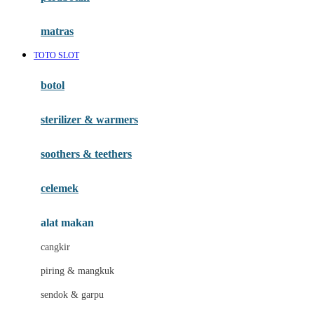
Happy Tummy
Hauck
matras
Havaianas
TOTO SLOT
Hegen
botol
Hot Wheels
sterilizer & warmers
Hybrid
soothers & teethers
I
Inlacta DHA
celemek
Interlac
alat makan
Ivenet
cangkir
J
piring & mangkuk
Jack N Jill
sendok & garpu
Joie