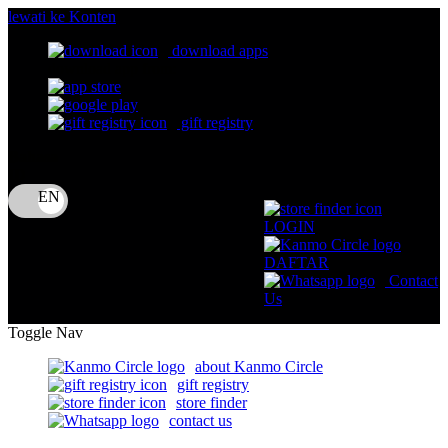
lewati ke Konten
download apps
download app from:
gift registry
Bahasa
ID
LOGIN
DAFTAR
Contact
Us
Toggle Nav
about Kanmo Circle
gift registry
store finder
contact us