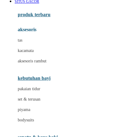
SITUS GACOR
Azetabio
produk terbaru
B
aksesoris
Baabaasheepz
tas
Babiators
kacamata
Baby Dove
aksesoris rambut
Baby Jogger
Baby Rovega
kebutuhan bayi
Babybee
pakaian tidur
Banana Boat
set & terusan
Banz
piyama
Barbie
bodysuits
Beaba
Beauty Barn