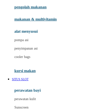
pengolah makanan
Joolz
Jujube
makanan & multivitamin
K
alat menyusui
Kiddycuts
pompa asi
Kumon
penyimpanan asi
L
cooler bags
Leapfrog
kursi makan
Leclerc
SITUS SLOT
Lee Vierra
Lillebaby
perawatan bayi
Little Bird Told Me
perawatan kulit
Little Miss Janis
Sunscreen