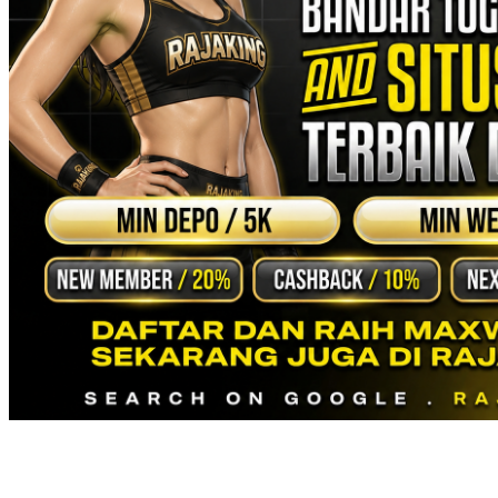
Twistshake
TY Toys
U
V
Veja
Vitaflow
Vtech
W
Waterland
Wellness
X