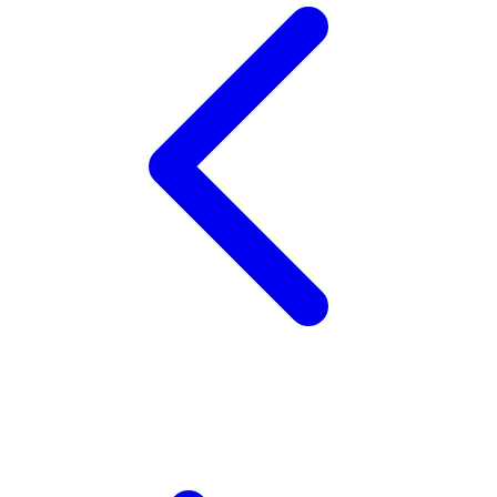
Xootz
Y
Yamatoya
Z
Zaxy
Zoggs
0-9
4Moms
59S