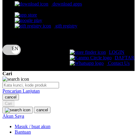
download apps
download app from:
Oh Ma Grain
Okiedog
gift registry
P
Bahasa
ID
Peachy
LOGIN
Phil & Ted's
DAFTAR
Contact Us
Philips Avent
Cari
Pigeon
Playgro
Pencarian Lanjutan
cancel
Poled Global
Cari
Ponycycle
cancel
Akun Saya
Puma
Masuk / buat akun
Pureats
Bantuan