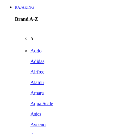
RAJAKING
Brand A-Z
A
Addo
Adidas
Airfree
Alamii
Amara
Aqua Scale
Asics
Aveeno
Awan