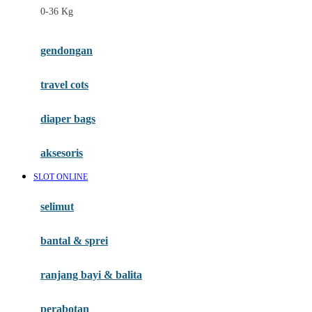
0-36 Kg
Fisher Price
Flipper
gendongan
Friends Of Sally
travel cots
G
diaper bags
Gb
Geko
aksesoris
Graco
SLOT ONLINE
Gund
selimut
H
bantal & sprei
Habbie
Haenim
ranjang bayi & balita
Happy Horse
perabotan