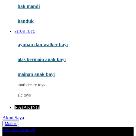
Moby
bak mandi
Momami
handuk
Mothercare
SITUS TOTO
Mustela
ayunan dan walker bayi
My Buddy Tag
My K
alas bermain anak bayi
N
mainan anak bayi
Naif
mothercare toys
Nike
elc toys
Nordic Natural
RAJAKING
Nuby
Akun Saya
Nuna
Masuk
lewati ke Konten
O