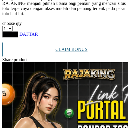
Squishmallows
RAJAKING menjadi pilihan utama bagi pemain yang mencari situs
toto terpercaya dengan akses mudah dan peluang terbaik pada pasar
Starbooks
toto hari ini.
Stick-O
choose qty
Stokke
DAFTAR
LOGIN
Sudocrem
CLAIM BONUS
Sumimo
Share product:
Sunnylife
Sun-Staches
Swimava
T
Tommee Tippee
Trunki
Tutti Bambini