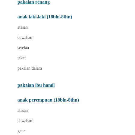
pakaian renang
Bumkins
anak laki-laki (18bln-8thn)
C
atasan
Cetaphil
bawahan
Chicco
setelan
Childlife
jaket
Clevamama
pakaian dalam
Cocolatte
Cottonseeds
pakaian ibu hamil
Cozy N Safe
anak perempuan (18bln-8thn)
Crane
atasan
Cybex
bawahan
D
gaun