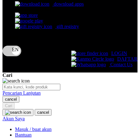
download apps
download app from:
Oh Ma Grain
Okiedog
gift registry
P
Bahasa
ID
Peachy
LOGIN
Phil & Ted's
DAFTAR
Contact Us
Philips Avent
Cari
Pigeon
Playgro
Pencarian Lanjutan
cancel
Poled Global
Cari
Ponycycle
cancel
Akun Saya
Puma
Masuk / buat akun
Pureats
Bantuan