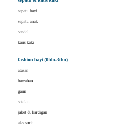
sepatu & kaus kaki
Bio Oil
sepatu bayi
Biolane
sepatu anak
Bite Fighters
sandal
Bizzi Growin
kaus kaki
Blackmores
fashion bayi (0bln-3thn)
Blooming Marvellous
atasan
Bonnels
bawahan
Bravado
gaun
Bruder
setelan
Brush Baby
jaket & kardigan
Buds Organics
aksesoris
Bugaboo
Buggygear