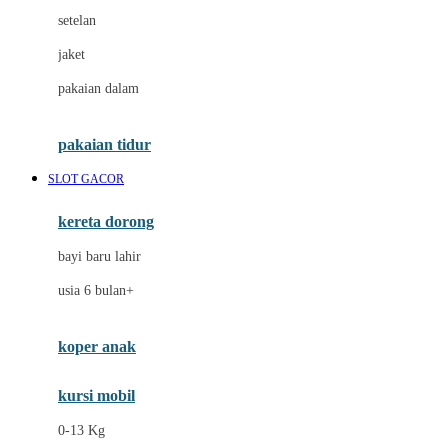
Dae Organics
setelan
Docare
jaket
Doona
pakaian dalam
Down To Earth
Drew
pakaian tidur
Dr. Brown's
SLOT GACOR
E
kereta dorong
ELC
bayi baru lahir
Ergobaby
usia 6 bulan+
Expert Care
koper anak
Ezyroller
kursi mobil
F
0-13 Kg
Felt So Sweet