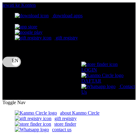
lewati ke Konten
download apps
download app from:
gift registry
Bahasa
ID
LOGIN
DAFTAR
Contact
Us
Toggle Nav
about Kanmo Circle
gift registry
store finder
contact us