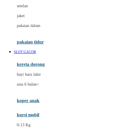
Dae Organics
setelan
Docare
jaket
Doona
pakaian dalam
Down To Earth
Drew
pakaian tidur
Dr. Brown's
SLOT GACOR
E
kereta dorong
ELC
bayi baru lahir
Ergobaby
usia 6 bulan+
Expert Care
koper anak
Ezyroller
kursi mobil
F
0-13 Kg
Felt So Sweet