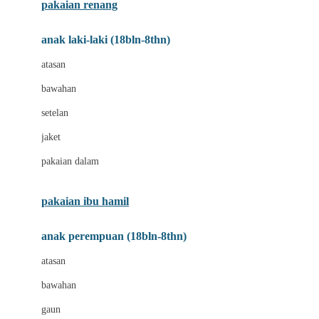
pakaian renang
Bumkins
anak laki-laki (18bln-8thn)
C
atasan
Cetaphil
bawahan
Chicco
setelan
Childlife
jaket
Clevamama
pakaian dalam
Cocolatte
Cottonseeds
pakaian ibu hamil
Cozy N Safe
anak perempuan (18bln-8thn)
Crane
atasan
Cybex
bawahan
D
gaun