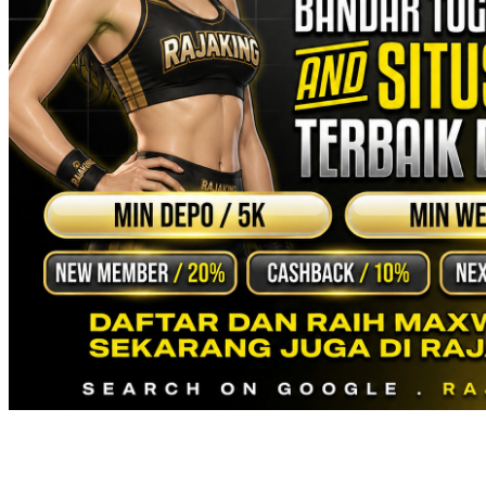
Twistshake
TY Toys
U
V
Veja
Vitaflow
Vtech
W
Waterland
Wellness
X