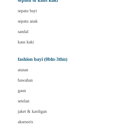
sepatu & kaus kaki
Bio Oil
sepatu bayi
Biolane
sepatu anak
Bite Fighters
sandal
Bizzi Growin
kaus kaki
Blackmores
fashion bayi (0bln-3thn)
Blooming Marvellous
atasan
Bonnels
bawahan
Bravado
gaun
Bruder
setelan
Brush Baby
jaket & kardigan
Buds Organics
aksesoris
Bugaboo
Buggygear