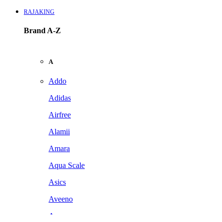
RAJAKING
Brand A-Z
A
Addo
Adidas
Airfree
Alamii
Amara
Aqua Scale
Asics
Aveeno
Awan