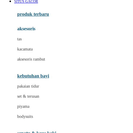
SITUS GACOR
Azetabio
produk terbaru
B
aksesoris
Baabaasheepz
tas
Babiators
kacamata
Baby Dove
aksesoris rambut
Baby Jogger
Baby Rovega
kebutuhan bayi
Babybee
pakaian tidur
Banana Boat
set & terusan
Banz
piyama
Barbie
bodysuits
Beaba
Beauty Barn