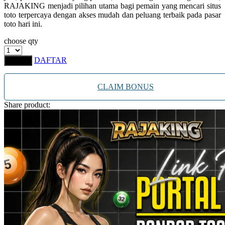
Squishmallows
RAJAKING menjadi pilihan utama bagi pemain yang mencari situs
toto terpercaya dengan akses mudah dan peluang terbaik pada pasar
Starbooks
toto hari ini.
Stick-O
choose qty
Stokke
DAFTAR
LOGIN
Sudocrem
CLAIM BONUS
Sumimo
Share product:
Sunnylife
Sun-Staches
Swimava
T
Tommee Tippee
Trunki
Tutti Bambini