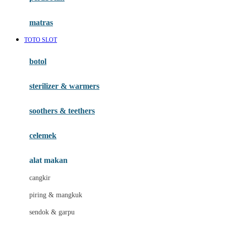
Happy Tummy
Hauck
matras
Havaianas
TOTO SLOT
Hegen
botol
Hot Wheels
sterilizer & warmers
Hybrid
soothers & teethers
I
Inlacta DHA
celemek
Interlac
alat makan
Ivenet
cangkir
J
piring & mangkuk
Jack N Jill
sendok & garpu
Joie