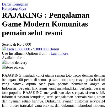
Daftar Keinginan
Q
Keranjang Saya
RAJAKING : Pengalaman
QV Baby
Game Modern Komunitas
R
pemain selot resmi
Real Shades
Red Castle
Serendah
Rp 5.000
Ribbon Madness
Earn
1.000.000
-
5.000.000
Bonus
Use Installment Options from
.
Laarn more
Available for :
S
home delivery
store pickup
Sebamed
RAJAKING menjadi kunci utama semua toto gacor dengan dengan
Silver Cross
bettingan 100 perak di semua pasaran toto terpercaya pada hari ini
yang banyak dipilih oleh para pecinta permainan angka di
Simply Idea
Indonesia. Sebagai link resmi yang menghadirkan berbagai pasaran
toto populer, RAJAKING menyediakan akses cepat, sistem stabil,
Skip Hop
informasi pasaran terupdate, serta pengalaman bermain yang aman
Spectra
dan nyaman setiap harinya. Didukung layanan customer service 24
jam, proses transaksi yang praktis, dan dukungan teknologi modern,