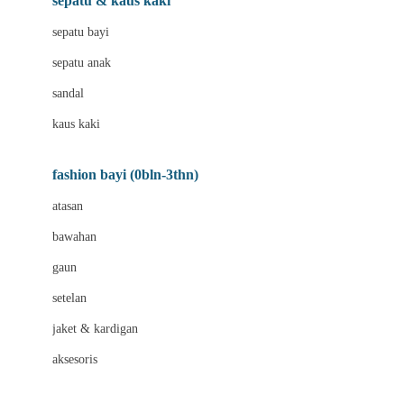
sepatu & kaus kaki
Bio Oil
sepatu bayi
Biolane
sepatu anak
Bite Fighters
sandal
Bizzi Growin
kaus kaki
Blackmores
fashion bayi (0bln-3thn)
Blooming Marvellous
atasan
Bonnels
bawahan
Bravado
gaun
Bruder
setelan
Brush Baby
jaket & kardigan
Buds Organics
aksesoris
Bugaboo
Buggygear