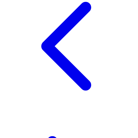
Xootz
Y
Yamatoya
Z
Zaxy
Zoggs
0-9
4Moms
59S