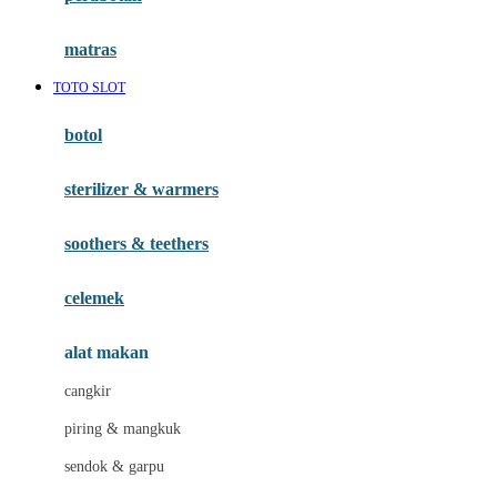
Happy Tummy
Hauck
matras
Havaianas
TOTO SLOT
Hegen
botol
Hot Wheels
sterilizer & warmers
Hybrid
soothers & teethers
I
Inlacta DHA
celemek
Interlac
alat makan
Ivenet
cangkir
J
piring & mangkuk
Jack N Jill
sendok & garpu
Joie