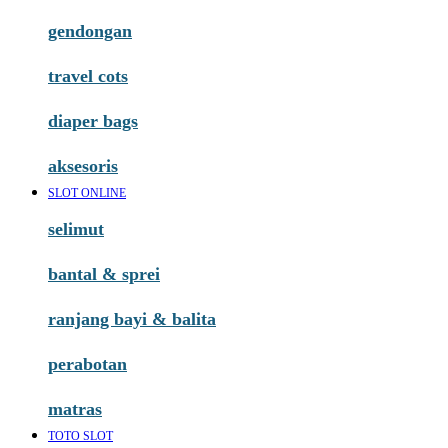
gendongan
travel cots
diaper bags
aksesoris
SLOT ONLINE
selimut
bantal & sprei
ranjang bayi & balita
perabotan
matras
TOTO SLOT