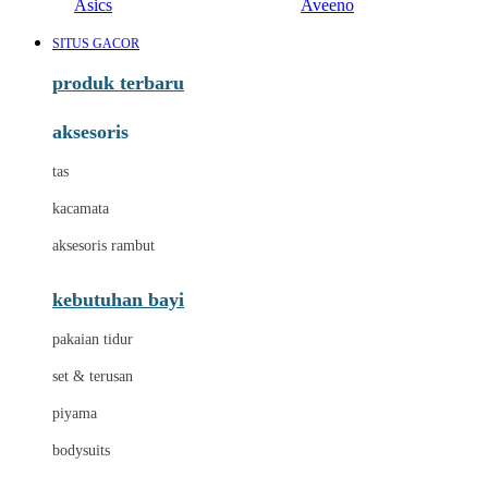
Asics
Aveeno
SITUS GACOR
produk terbaru
aksesoris
tas
kacamata
aksesoris rambut
kebutuhan bayi
pakaian tidur
set & terusan
piyama
bodysuits