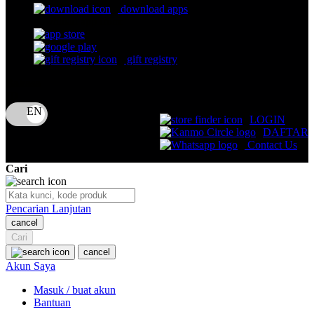
download apps
download app from:
Oh Ma Grain
Okiedog
gift registry
P
Bahasa
ID
Peachy
LOGIN
Phil & Ted's
DAFTAR
Contact Us
Philips Avent
Cari
Pigeon
Playgro
Pencarian Lanjutan
cancel
Poled Global
Cari
Ponycycle
cancel
Akun Saya
Puma
Masuk / buat akun
Pureats
Bantuan