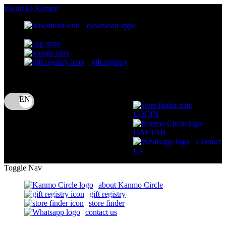
lewati ke Konten
download apps
download app from:
gift registry
Bahasa
ID
LOGIN
DAFTAR
Contact
Us
Toggle Nav
about Kanmo Circle
gift registry
store finder
contact us