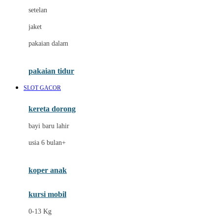
Dae Organics
setelan
Docare
jaket
Doona
pakaian dalam
Down To Earth
Drew
pakaian tidur
Dr. Brown's
SLOT GACOR
E
kereta dorong
ELC
bayi baru lahir
Ergobaby
usia 6 bulan+
Expert Care
koper anak
Ezyroller
kursi mobil
F
0-13 Kg
Felt So Sweet