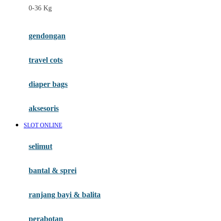
0-36 Kg
Fisher Price
Flipper
gendongan
Friends Of Sally
travel cots
G
diaper bags
Gb
Geko
aksesoris
Graco
SLOT ONLINE
Gund
selimut
H
bantal & sprei
Habbie
Haenim
ranjang bayi & balita
Happy Horse
perabotan