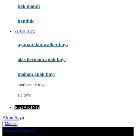
Moby
bak mandi
Momami
handuk
Mothercare
SITUS TOTO
Mustela
ayunan dan walker bayi
My Buddy Tag
My K
alas bermain anak bayi
N
mainan anak bayi
Naif
mothercare toys
Nike
elc toys
Nordic Natural
RAJAKING
Nuby
Akun Saya
Nuna
Masuk
lewati ke Konten
O