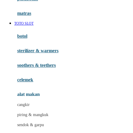
Happy Tummy
Hauck
matras
Havaianas
TOTO SLOT
Hegen
botol
Hot Wheels
sterilizer & warmers
Hybrid
soothers & teethers
I
Inlacta DHA
celemek
Interlac
alat makan
Ivenet
cangkir
J
piring & mangkuk
Jack N Jill
sendok & garpu
Joie