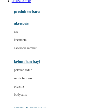
SITUS GACOR
Azetabio
produk terbaru
B
aksesoris
Baabaasheepz
tas
Babiators
kacamata
Baby Dove
aksesoris rambut
Baby Jogger
Baby Rovega
kebutuhan bayi
Babybee
pakaian tidur
Banana Boat
set & terusan
Banz
piyama
Barbie
bodysuits
Beaba
Beauty Barn