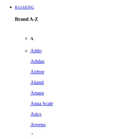
RAJAKING
Brand A-Z
A
Addo
Adidas
Airfree
Alamii
Amara
Aqua Scale
Asics
Aveeno
Awan