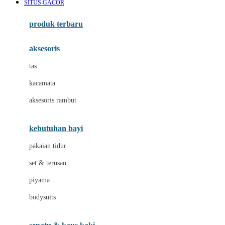
SITUS GACOR
Azetabio
produk terbaru
B
aksesoris
Baabaasheepz
tas
Babiators
kacamata
Baby Dove
aksesoris rambut
Baby Jogger
Baby Rovega
kebutuhan bayi
Babybee
pakaian tidur
Banana Boat
set & terusan
Banz
piyama
Barbie
bodysuits
Beaba
Beauty Barn