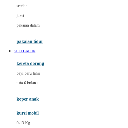
Dae Organics
setelan
Docare
jaket
Doona
pakaian dalam
Down To Earth
Drew
pakaian tidur
Dr. Brown's
SLOT GACOR
E
kereta dorong
ELC
bayi baru lahir
Ergobaby
usia 6 bulan+
Expert Care
koper anak
Ezyroller
kursi mobil
F
0-13 Kg
Felt So Sweet