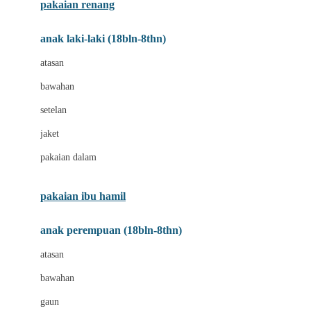
pakaian renang
Bumkins
anak laki-laki (18bln-8thn)
C
atasan
Cetaphil
bawahan
Chicco
setelan
Childlife
jaket
Clevamama
pakaian dalam
Cocolatte
Cottonseeds
pakaian ibu hamil
Cozy N Safe
anak perempuan (18bln-8thn)
Crane
atasan
Cybex
bawahan
D
gaun