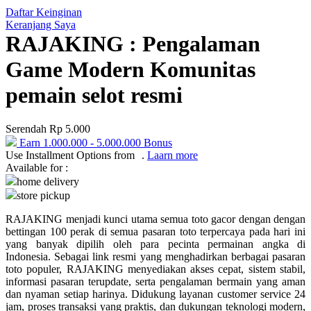
Daftar Keinginan
Q
Keranjang Saya
RAJAKING : Pengalaman
QV Baby
Game Modern Komunitas
R
pemain selot resmi
Real Shades
Red Castle
Serendah
Rp 5.000
Ribbon Madness
Earn
1.000.000
-
5.000.000
Bonus
Use Installment Options from
.
Laarn more
Available for :
S
home delivery
store pickup
Sebamed
RAJAKING menjadi kunci utama semua toto gacor dengan dengan
Silver Cross
bettingan 100 perak di semua pasaran toto terpercaya pada hari ini
yang banyak dipilih oleh para pecinta permainan angka di
Simply Idea
Indonesia. Sebagai link resmi yang menghadirkan berbagai pasaran
toto populer, RAJAKING menyediakan akses cepat, sistem stabil,
Skip Hop
informasi pasaran terupdate, serta pengalaman bermain yang aman
Spectra
dan nyaman setiap harinya. Didukung layanan customer service 24
jam, proses transaksi yang praktis, dan dukungan teknologi modern,