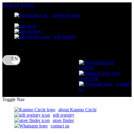
lewati ke Konten
download apps
download app from:
gift registry
Bahasa
ID
LOGIN
DAFTAR
Contact
Us
Toggle Nav
about Kanmo Circle
gift registry
store finder
contact us