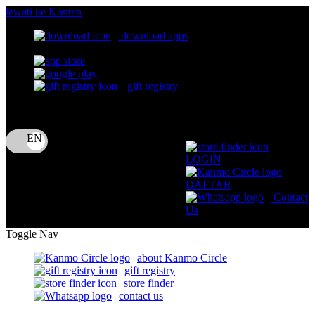
lewati ke Konten
download apps
download app from:
gift registry
Bahasa
ID
LOGIN
DAFTAR
Contact
Us
Toggle Nav
about Kanmo Circle
gift registry
store finder
contact us