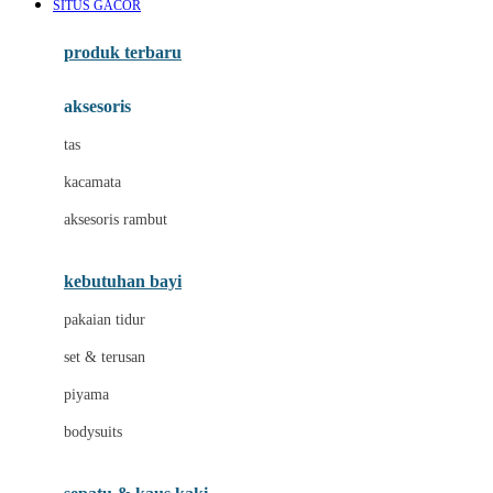
SITUS GACOR
Azetabio
produk terbaru
B
aksesoris
Baabaasheepz
tas
Babiators
kacamata
Baby Dove
aksesoris rambut
Baby Jogger
Baby Rovega
kebutuhan bayi
Babybee
pakaian tidur
Banana Boat
set & terusan
Banz
piyama
Barbie
bodysuits
Beaba
Beauty Barn