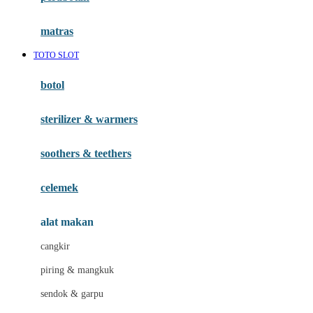
Happy Tummy
Hauck
matras
Havaianas
TOTO SLOT
Hegen
botol
Hot Wheels
sterilizer & warmers
Hybrid
soothers & teethers
I
Inlacta DHA
celemek
Interlac
alat makan
Ivenet
cangkir
J
piring & mangkuk
Jack N Jill
sendok & garpu
Joie