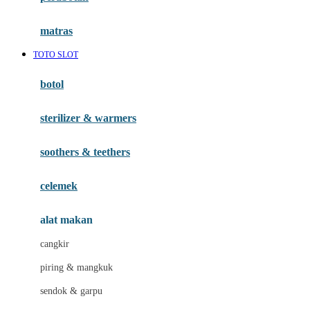
Happy Tummy
Hauck
matras
Havaianas
TOTO SLOT
Hegen
botol
Hot Wheels
sterilizer & warmers
Hybrid
soothers & teethers
I
Inlacta DHA
celemek
Interlac
alat makan
Ivenet
cangkir
J
piring & mangkuk
Jack N Jill
sendok & garpu
Joie