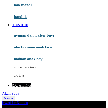
Moby
bak mandi
Momami
handuk
Mothercare
SITUS TOTO
Mustela
ayunan dan walker bayi
My Buddy Tag
My K
alas bermain anak bayi
N
mainan anak bayi
Naif
mothercare toys
Nike
elc toys
Nordic Natural
RAJAKING
Nuby
Akun Saya
Nuna
Masuk
lewati ke Konten
O