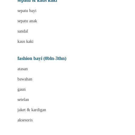
sepatu & kaus kaki
Bio Oil
sepatu bayi
Biolane
sepatu anak
Bite Fighters
sandal
Bizzi Growin
kaus kaki
Blackmores
fashion bayi (0bln-3thn)
Blooming Marvellous
atasan
Bonnels
bawahan
Bravado
gaun
Bruder
setelan
Brush Baby
jaket & kardigan
Buds Organics
aksesoris
Bugaboo
Buggygear