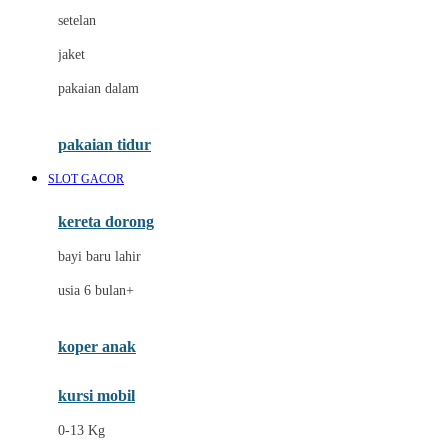
Dae Organics
setelan
Docare
jaket
Doona
pakaian dalam
Down To Earth
Drew
pakaian tidur
Dr. Brown's
SLOT GACOR
E
kereta dorong
ELC
bayi baru lahir
Ergobaby
usia 6 bulan+
Expert Care
koper anak
Ezyroller
kursi mobil
F
0-13 Kg
Felt So Sweet