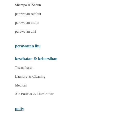
London Taxi
Shampo & Sabun
Love To Dream
perawatan rambut
perawatan mulut
M
perawatan diri
Magformers
Mama's Choice
perawatan ibu
Mamas&Papas
kesehatan & kebersihan
Mamaway
Tissue basah
Maxi Cosi
Laundry & Cleaning
Megabloks
Medical
Micro
Air Purifier & Humidifier
MiDeer
Mimi & Lula
potty
Mini Monkey