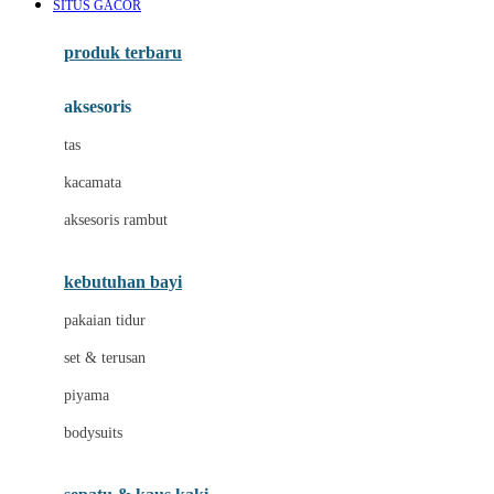
SITUS GACOR
Azetabio
produk terbaru
B
aksesoris
Baabaasheepz
tas
Babiators
kacamata
Baby Dove
aksesoris rambut
Baby Jogger
Baby Rovega
kebutuhan bayi
Babybee
pakaian tidur
Banana Boat
set & terusan
Banz
piyama
Barbie
bodysuits
Beaba
Beauty Barn