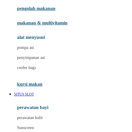
pengolah makanan
Joolz
Jujube
makanan & multivitamin
K
alat menyusui
Kiddycuts
pompa asi
Kumon
penyimpanan asi
L
cooler bags
Leapfrog
kursi makan
Leclerc
SITUS SLOT
Lee Vierra
Lillebaby
perawatan bayi
Little Bird Told Me
perawatan kulit
Little Miss Janis
Sunscreen