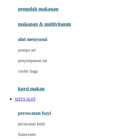
pengolah makanan
Joolz
Jujube
makanan & multivitamin
K
alat menyusui
Kiddycuts
pompa asi
Kumon
penyimpanan asi
L
cooler bags
Leapfrog
kursi makan
Leclerc
SITUS SLOT
Lee Vierra
Lillebaby
perawatan bayi
Little Bird Told Me
perawatan kulit
Little Miss Janis
Sunscreen