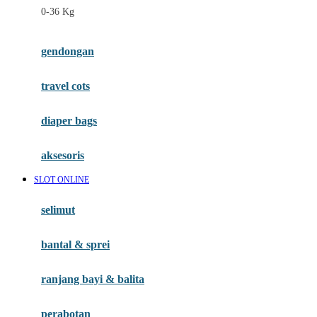
0-36 Kg
Fisher Price
Flipper
gendongan
Friends Of Sally
travel cots
G
diaper bags
Gb
Geko
aksesoris
Graco
SLOT ONLINE
Gund
selimut
H
bantal & sprei
Habbie
Haenim
ranjang bayi & balita
Happy Horse
perabotan