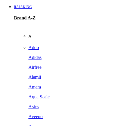
RAJAKING
Brand A-Z
A
Addo
Adidas
Airfree
Alamii
Amara
Aqua Scale
Asics
Aveeno
Awan