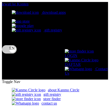
lewati ke Konten
download apps
download app from:
gift registry
Bahasa
ID
LOGIN
DAFTAR
Contact
Us
Toggle Nav
about Kanmo Circle
gift registry
store finder
contact us