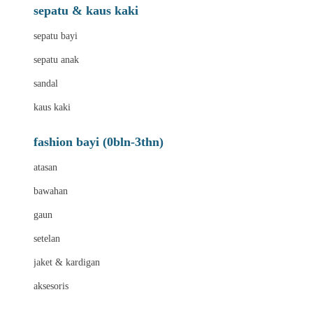
sepatu & kaus kaki
sepatu bayi
sepatu anak
sandal
kaus kaki
fashion bayi (0bln-3thn)
atasan
bawahan
gaun
setelan
jaket & kardigan
aksesoris