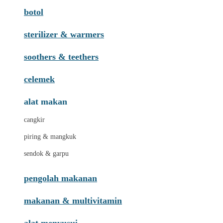
botol
sterilizer & warmers
soothers & teethers
celemek
alat makan
cangkir
piring & mangkuk
sendok & garpu
pengolah makanan
makanan & multivitamin