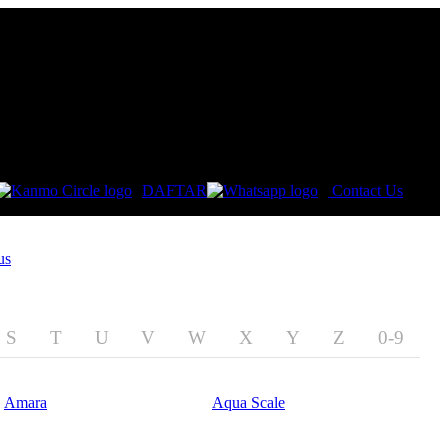
DAFTAR
Contact Us
us
S
T
U
V
W
X
Y
Z
0-9
Amara
Aqua Scale