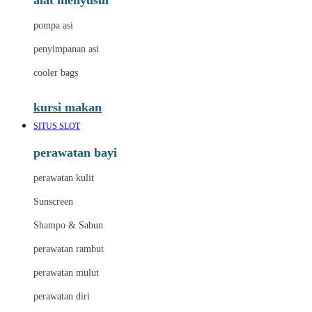
alat menyusui
pompa asi
penyimpanan asi
cooler bags
kursi makan
SITUS SLOT
perawatan bayi
perawatan kulit
Sunscreen
Shampo & Sabun
perawatan rambut
perawatan mulut
perawatan diri