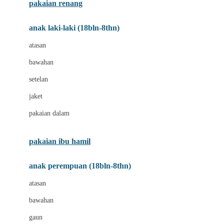
pakaian renang
Bumkins
anak laki-laki (18bln-8thn)
C
atasan
Cetaphil
bawahan
Chicco
setelan
Childlife
jaket
Clevamama
pakaian dalam
Cocolatte
Cottonseeds
pakaian ibu hamil
Cozy N Safe
anak perempuan (18bln-8thn)
Crane
atasan
Cybex
bawahan
D
gaun