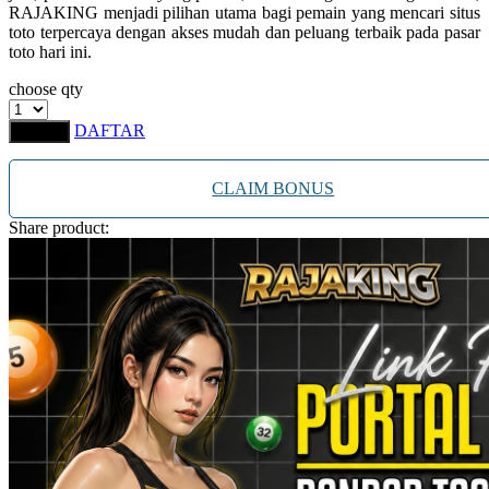
Squishmallows
RAJAKING menjadi pilihan utama bagi pemain yang mencari situs
toto terpercaya dengan akses mudah dan peluang terbaik pada pasar
Starbooks
toto hari ini.
Stick-O
choose qty
Stokke
DAFTAR
LOGIN
Sudocrem
CLAIM BONUS
Sumimo
Share product:
Sunnylife
Sun-Staches
Swimava
T
Tommee Tippee
Trunki
Tutti Bambini