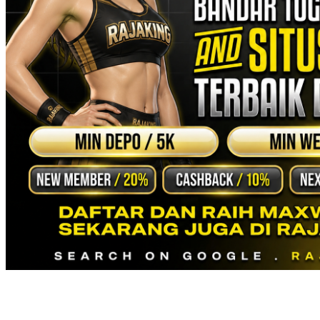
Twistshake
TY Toys
U
V
Veja
Vitaflow
Vtech
W
Waterland
Wellness
X