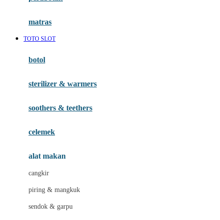
Happy Tummy
Hauck
matras
Havaianas
TOTO SLOT
Hegen
botol
Hot Wheels
sterilizer & warmers
Hybrid
soothers & teethers
I
Inlacta DHA
celemek
Interlac
alat makan
Ivenet
cangkir
J
piring & mangkuk
Jack N Jill
sendok & garpu
Joie