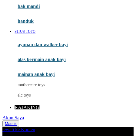
Moby
bak mandi
Momami
handuk
Mothercare
SITUS TOTO
Mustela
ayunan dan walker bayi
My Buddy Tag
My K
alas bermain anak bayi
N
mainan anak bayi
Naif
mothercare toys
Nike
elc toys
Nordic Natural
RAJAKING
Nuby
Akun Saya
Nuna
Masuk
lewati ke Konten
O