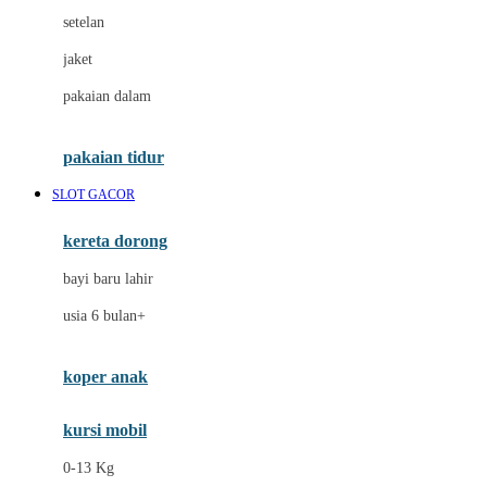
Dae Organics
setelan
Docare
jaket
Doona
pakaian dalam
Down To Earth
Drew
pakaian tidur
Dr. Brown's
SLOT GACOR
E
kereta dorong
ELC
bayi baru lahir
Ergobaby
usia 6 bulan+
Expert Care
koper anak
Ezyroller
kursi mobil
F
0-13 Kg
Felt So Sweet