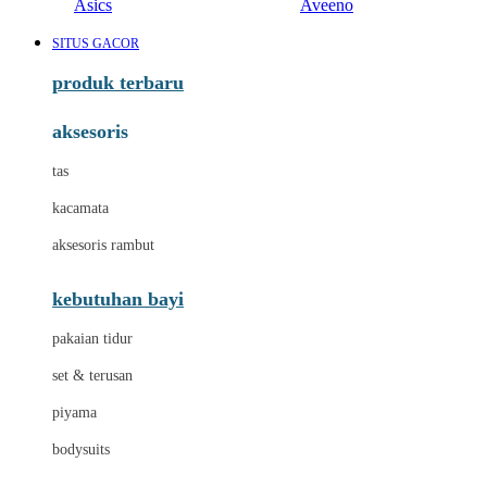
Asics
Aveeno
SITUS GACOR
produk terbaru
aksesoris
tas
kacamata
aksesoris rambut
kebutuhan bayi
pakaian tidur
set & terusan
piyama
bodysuits