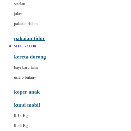
setelan
jaket
pakaian dalam
pakaian tidur
SLOT GACOR
kereta dorong
bayi baru lahir
usia 6 bulan+
koper anak
kursi mobil
0-13 Kg
0-36 Kg