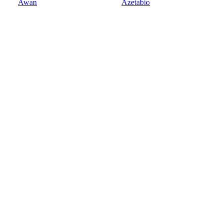
Awan
Azetabio