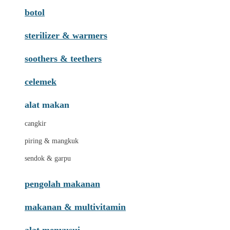
botol
sterilizer & warmers
soothers & teethers
celemek
alat makan
cangkir
piring & mangkuk
sendok & garpu
pengolah makanan
makanan & multivitamin