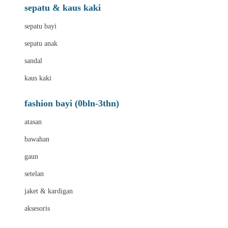
sepatu & kaus kaki
sepatu bayi
sepatu anak
sandal
kaus kaki
fashion bayi (0bln-3thn)
atasan
bawahan
gaun
setelan
jaket & kardigan
aksesoris